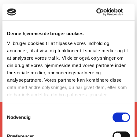
Denne hjemmeside bruger cookies
Vi bruger cookies til at tilpasse vores indhold og
annoncer, til at vise dig funktioner til sociale medier og til
at analysere vores trafik. Vi deler også oplysninger om
din brug af vores hjemmeside med vores partnere inden
ARTIKEL
af Else Riisager
for sociale medier, annonceringspartnere og
analysepartnere. Vores partnere kan kombinere disse
Den signede dag
data med andre oplysninger, du har givet dem, eller som
de har indsamlet fra din brug af deres tjenester.
Samtykkevalg
Nødvendig
Book lokale i Vartov
Præferencer