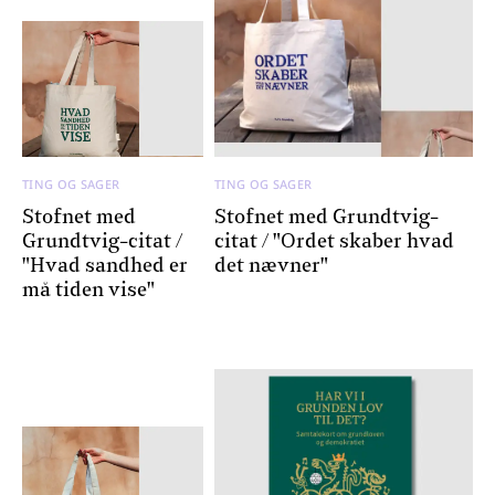
TING OG SAGER
TING OG SAGER
Stofnet med
Stofnet med Grundtvig-
Grundtvig-citat /
citat / "Ordet skaber hvad
"Hvad sandhed er
det nævner"
må tiden vise"