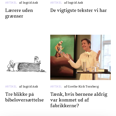
ARTIKEL
ARTIKEL
af Ingrid Ank
af Ingrid Ank
Lærere uden
De vigtigste tekster vi har
grænser
ARTIKEL
ARTIKEL
af Ingrid Ank
af Grethe Kirk Tornberg
Tre blikke på
Tænk, hvis børnene aldrig
bibeloversættelse
var kommet ud af
fabrikkerne?