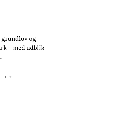
 grundlov og
rk – med udblik
.
–
+