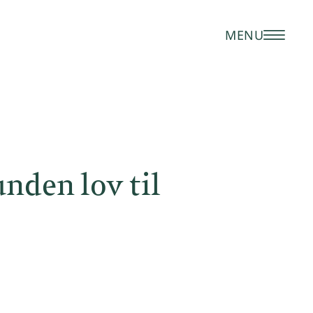
MENU
unden lov til