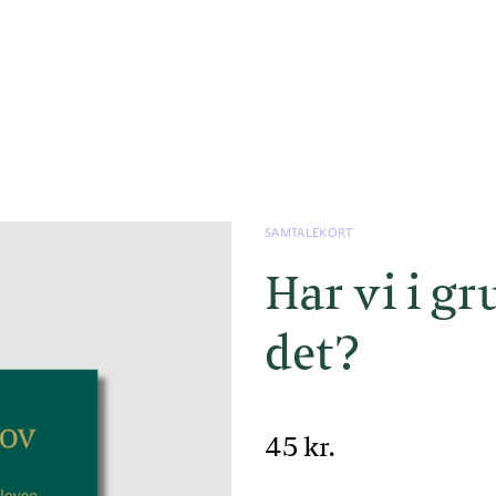
SAMTALEKORT
Har vi i gr
det?
45 kr.