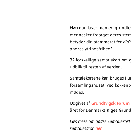
Hvordan laver man en grundlov,
mennesker frataget deres stemm
betyder din stemmeret for
dig
?
andres ytringsfrihed?
32 forskellige samtalekort om
udblik til resten af verden.
Samtalekortene kan bruges i u
forsamlingshuset, ved køkkenb
mødes.
Udgivet af
Grundtvigsk Forum
året for Danmarks Riges Grundl
Læs mere om andre Samtalekort 
samtalesalon
her
.