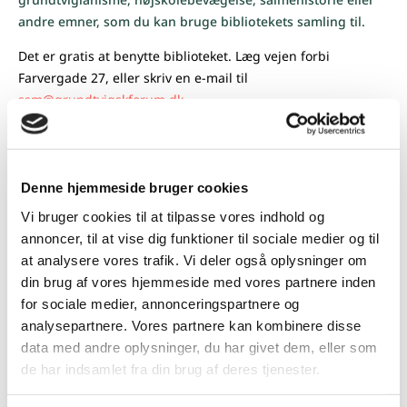
andre emner, som du kan bruge bibliotekets samling til.
Det er gratis at benytte biblioteket. Læg vejen forbi
Farvergade 27, eller skriv en e-mail til
ssm@grundtvigskforum.dk
.
Nyttige links
Denne hjemmeside bruger cookies
Dansk Teologisk Tidsskrift
- fagteologiske tidsskrift
Vi bruger cookies til at tilpasse vores indhold og
Dansk Kirketidende indeks 2007-2020
annoncer, til at vise dig funktioner til sociale medier og til
at analysere vores trafik. Vi deler også oplysninger om
Danske Studier
- Tidsskrift for dansk sprog og litteratur.
din brug af vores hjemmeside med vores partnere inden
Forskningsartikler, afhandlinger, anmeldelser
for sociale medier, annonceringspartnere og
Efterskolerne
- magasinet Efterskolerne
analysepartnere. Vores partnere kan kombinere disse
data med andre oplysninger, du har givet dem, eller som
Grundtvig-Studier
- forskningsartikler om Grundtvig
de har indsamlet fra din brug af deres tjenester.
nationalt og internationalt