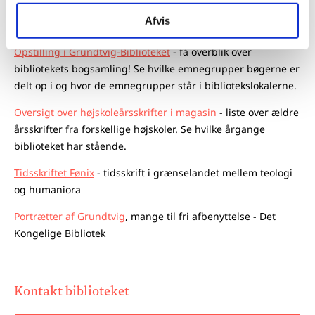
K.E. Bugges Småtrykssamling
- oversigt over småtryk om
Afvis
Grundtvig og det grundtvigske, eks. i Grønland
Opstilling i Grundtvig-Biblioteket
- få overblik over
bibliotekets bogsamling! Se hvilke emnegrupper bøgerne er
delt op i og hvor de emnegrupper står i bibliotekslokalerne.
Oversigt over højskoleårsskrifter i magasin
- liste over ældre
årsskrifter fra forskellige højskoler. Se hvilke årgange
biblioteket har stående.
Tidsskriftet Fønix
- tidsskrift i grænselandet mellem teologi
og humaniora
Portrætter af Grundtvig
, mange til fri afbenyttelse - Det
Kongelige Bibliotek
Kontakt biblioteket