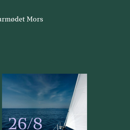
urmødet Mors
26/8