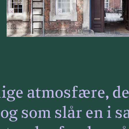
ige atmosfære, de
, og som slår en i