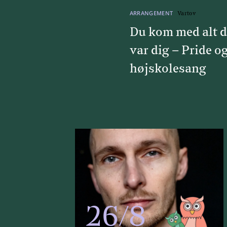
ARRANGEMENT
Vartov
Du kom med alt d
var dig – Pride o
højskolesang
26/8