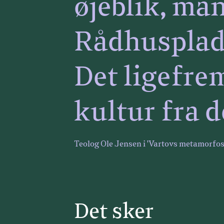
øjeblik, man
Rådhusplads
Det ligefrem
kultur fra 
Teolog Ole Jensen i 'Vartovs metamorfos
Det sker