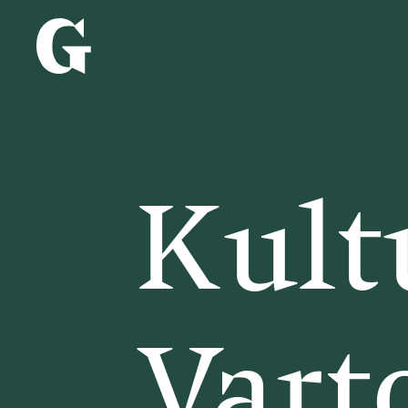
Kult
Vart