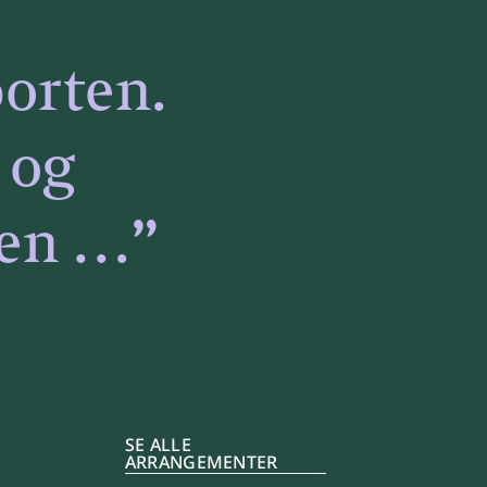
orten.
 og
yen …”
SE ALLE
ARRANGEMENTER