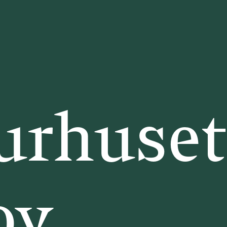
urhuset
ov