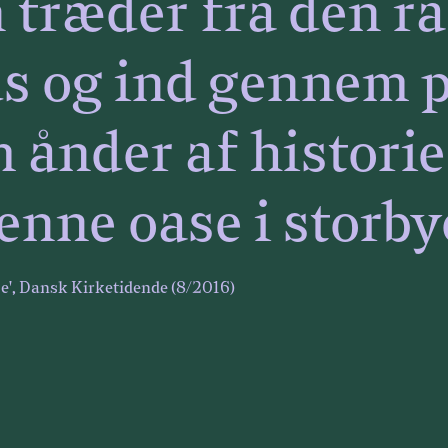
 træder fra den rå
 og ind gennem p
 ånder af historie
denne oase i storb
e', Dansk Kirketidende (8/2016)