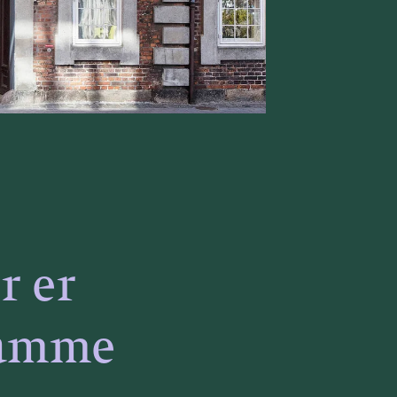
r er
 samme