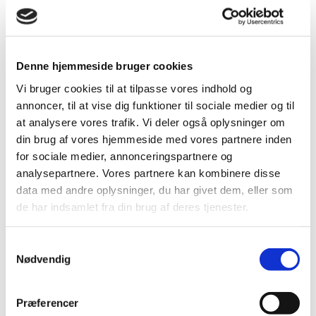
Denne hjemmeside bruger cookies
Vi bruger cookies til at tilpasse vores indhold og
annoncer, til at vise dig funktioner til sociale medier og til
at analysere vores trafik. Vi deler også oplysninger om
din brug af vores hjemmeside med vores partnere inden
for sociale medier, annonceringspartnere og
analysepartnere. Vores partnere kan kombinere disse
VIDEN
VIDEN
af Lars Thorkild
af Regner Birkelund
data med andre oplysninger, du har givet dem, eller som
Bjørn
Frihed
de har indsamlet fra din brug af deres tjenester.
Ligestilling
Samtykkevalg
Nødvendig
Præferencer