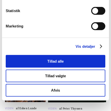
Statistik
Marketing
VIDEN
VIDEN
af Inge Adriansen
af Regner Birkelund
Et folk
Demokrati
Vis detaljer
Tillad alle
Tillad valgte
Afvis
VIDEN
VIDEN
af Esben Lunde
af Peter Thyssen