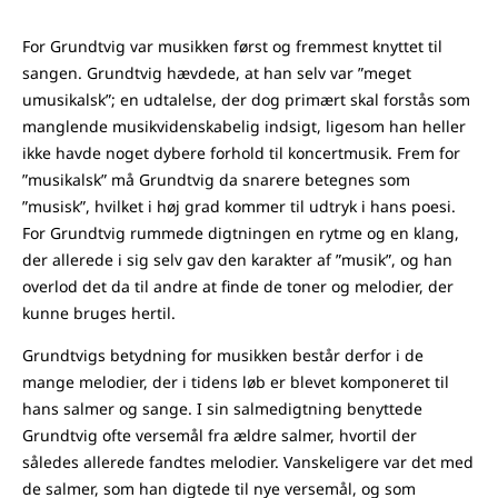
For Grundtvig var musikken først og fremmest knyttet til
sangen. Grundtvig hævdede, at han selv var ”meget
umusikalsk”; en udtalelse, der dog primært skal forstås som
manglende musikvidenskabelig indsigt, ligesom han heller
ikke havde noget dybere forhold til koncertmusik. Frem for
”musikalsk” må Grundtvig da snarere betegnes som
”musisk”, hvilket i høj grad kommer til udtryk i hans poesi.
For Grundtvig rummede digtningen en rytme og en klang,
der allerede i sig selv gav den karakter af ”musik”, og han
overlod det da til andre at finde de toner og melodier, der
kunne bruges hertil.
Grundtvigs betydning for musikken består derfor i de
mange melodier, der i tidens løb er blevet komponeret til
hans salmer og sange. I sin salmedigtning benyttede
Grundtvig ofte versemål fra ældre salmer, hvortil der
således allerede fandtes melodier. Vanskeligere var det med
de salmer, som han digtede til nye versemål, og som