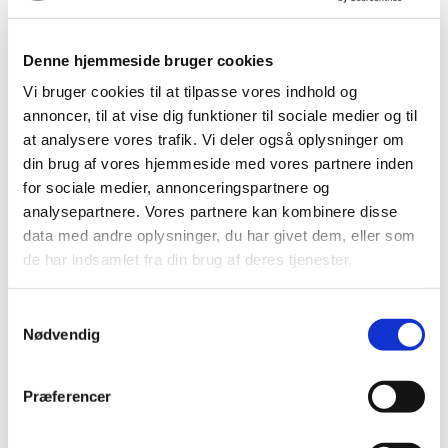
melodier.
Indirekte må Grundtvig endvidere betegnes som
Denne hjemmeside bruger cookies
ophavsmanden til hele
den meloditradition, der knytter sig
til højskolesangen
i Danmark.
Vi bruger cookies til at tilpasse vores indhold og
annoncer, til at vise dig funktioner til sociale medier og til
at analysere vores trafik. Vi deler også oplysninger om
din brug af vores hjemmeside med vores partnere inden
“Særsynet kommer som en Tyv,
for sociale medier, annonceringspartnere og
analysepartnere. Vores partnere kan kombinere disse
Skov! fra Dit Skjul og Havets Dyb!”
data med andre oplysninger, du har givet dem, eller som
de har indsamlet fra din brug af deres tjenester.
N.F.S. Grundtvig, 'Til min Asta', 1858
Samtykkevalg
Nødvendig
Vil du vide mere om Grundtvigsk
Præferencer
Forum, og være en del af fællesskabet?
Få vores nyhedsbrev tilsendt direkte til
din indbakke.