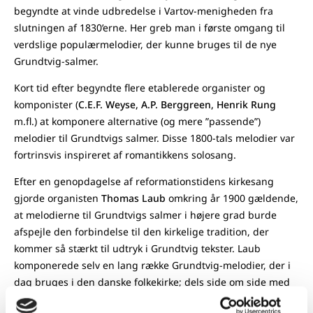
begyndte at vinde udbredelse i Vartov-menigheden fra
slutningen af 1830’erne. Her greb man i første omgang til
verdslige populærmelodier, der kunne bruges til de nye
Grundtvig-salmer.
Kort tid efter begyndte flere etablerede organister og
komponister (
C.E.F. Weyse, A.P. Berggreen, Henrik Rung
m.fl.) at komponere alternative (og mere ”passende”)
melodier til Grundtvigs salmer. Disse 1800-tals melodier var
fortrinsvis inspireret af romantikkens solosang.
Efter en genopdagelse af reformationstidens kirkesang
gjorde organisten
Thomas Laub
omkring år 1900 gældende,
at melodierne til Grundtvigs salmer i højere grad burde
afspejle den forbindelse til den kirkelige tradition, der
kommer så stærkt til udtryk i Grundtvig tekster. Laub
komponerede selv en lang række Grundtvig-melodier, der i
dag bruges i den danske folkekirke; dels side om side med
og dels i konkurrence med de romantiske Grundtvig-