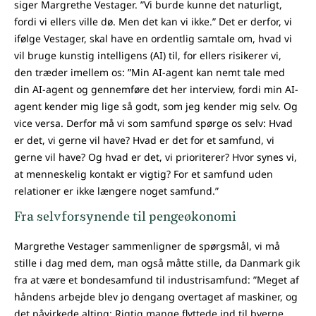
siger Margrethe Vestager. ”Vi burde kunne det naturligt,
fordi vi ellers ville dø. Men det kan vi ikke.” Det er derfor, vi
ifølge Vestager, skal have en ordentlig samtale om, hvad vi
vil bruge kunstig intelligens (AI) til, for ellers risikerer vi,
den træder imellem os: ”Min AI-agent kan nemt tale med
din AI-agent og gennemføre det her interview, fordi min AI-
agent kender mig lige så godt, som jeg kender mig selv. Og
vice versa. Derfor må vi som samfund spørge os selv: Hvad
er det, vi gerne vil have? Hvad er det for et samfund, vi
gerne vil have? Og hvad er det, vi prioriterer? Hvor synes vi,
at menneskelig kontakt er vigtig? For et samfund uden
relationer er ikke længere noget samfund.”
Fra selvforsynende til pengeøkonomi
Margrethe Vestager sammenligner de spørgsmål, vi må
stille i dag med dem, man også måtte stille, da Danmark gik
fra at være et bondesamfund til industrisamfund: ”Meget af
håndens arbejde blev jo dengang overtaget af maskiner, og
det påvirkede alting: Rigtig mange flyttede ind til byerne,