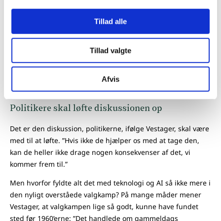
Tillad alle
"Selvfølgelig skal der være en konkurrence om at have den bedste teknologi.
Men det ræs, vi er i, er ikke et ræs i forhold til en konkurrence om at blive bedre
Tillad valgte
kinesere eller bedre amerikanere. Det handler om, hvordan Europa i højere
grad kan løfte den sociale kontrakt, som er indgået med alle borgere," siger
Margrethe Vestager
Afvis
Politikere skal løfte diskussionen op
Det er den diskussion, politikerne, ifølge Vestager, skal være
med til at løfte. ”Hvis ikke de hjælper os med at tage den,
kan de heller ikke drage nogen konsekvenser af det, vi
kommer frem til.”
Men hvorfor fyldte alt det med teknologi og AI så ikke mere i
den nyligt overståede valgkamp? På mange måder mener
Vestager, at valgkampen lige så godt, kunne have fundet
sted før 1960’erne: ”Det handlede om gammeldags