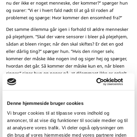
nu der ikke er noget menneske, der kommer?” spørger hun
og svarer: ”Vi er i hvert fald nødt til at gå til roden af
problemet og spørge: Hvor kommer den ensomhed fra?”
Det samme dilemma går igen i forhold til ældre mennesker
på plejehjem. ”Skal der være sensorer i bleer på plejehjem,
sådan at bleen ringer, når den skal skiftes? Er det en god
eller dårlig ting?” spørger hun. ”Hvis den ringer selv,
kommer der måske ikke nogen ind og siger hej og spørger,
hvordan det går. Så kommer der måske kun en, når bleen
ringer,” siger hun og peger på, at dilemmaet ikke er enkelt,
fordi det på den ene side er godt, at det hurtigt registreres,
at bleen skal skiftes, og på den anden side kan blive en
sovepude i forhold til den menneskelige kontakt. ”Det
handler jo om kulturen på stedet, og derfor er det en god
Denne hjemmeside bruger cookies
diskussion at have, fordi den er konkret og fordi den peger
Vi bruger cookies til at tilpasse vores indhold og
tilbage på, at der er brug for, at der kommer nogen, uanset
annoncer, til at vise dig funktioner til sociale medier og til
om bleen skal skiftes eller ej.”
at analysere vores trafik. Vi deler også oplysninger om
din brug af vores hjemmeside med vores partnere inden
Og så tilføjer hun: ”Men grunden til, at man har opfundet