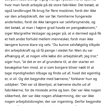
hvor man fandt arbejde på de store fabrikker. Det betød, at
også landbruget fik brug for flere maskiner, fordi der ikke
var den arbejdskraft, der var før. Familierne fungerede
anderledes, fordi de ikke længere var selvforsynende, og
det betød, at man i højere grad havde en pengeøkonomi,”
siger Margrethe Vestager og peger på, at vi dermed også fik
et helt andet forhold mellem mennesker, fordi man ikke
længere kunne klare sig selv. "Du kunne selvfølgelig tilbyde
din arbejdskraft og så få penge i stedet for. Men du var
afhængig af, at nogen ville købe din arbejdskraft. Jeg tror,”
siger hun, ”at det er en af grundene til, at der starter en
bevægelse hen imod, at vi som borgere bliver nødt til at
tage myndigheden tilbage og finde ud af, hvad det egentlig
er, vi vil. Og det begyndte med børnene,” forklarer hun og
uddyber: ”Det var så åbenlyst, at børnene skulle ud af
fabrikkerne, for de mistede arme og ben. Der var ikke nogen
sikkerhed, der var ikke nogen afskærmning, der var ikke
nogen arbejdstidsregler, der var ingenting. Derfor begyndte