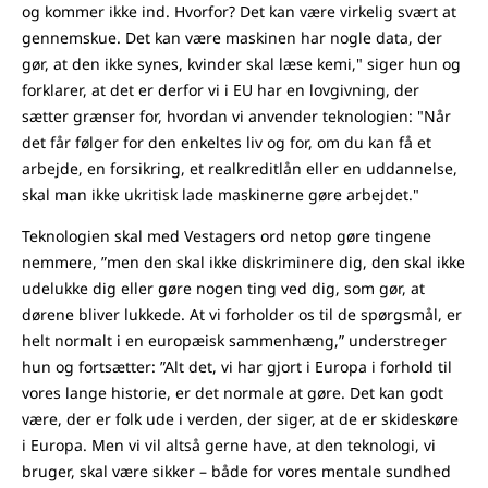
og kommer ikke ind. Hvorfor? Det kan være virkelig svært at
gennemskue. Det kan være maskinen har nogle data, der
gør, at den ikke synes, kvinder skal læse kemi," siger hun og
forklarer, at det er derfor vi i EU har en lovgivning, der
sætter grænser for, hvordan vi anvender teknologien: "Når
det får følger for den enkeltes liv og for, om du kan få et
arbejde, en forsikring, et realkreditlån eller en uddannelse,
skal man ikke ukritisk lade maskinerne gøre arbejdet."
Teknologien skal med Vestagers ord netop gøre tingene
nemmere, ”men den skal ikke diskriminere dig, den skal ikke
udelukke dig eller gøre nogen ting ved dig, som gør, at
dørene bliver lukkede. At vi forholder os til de spørgsmål, er
helt normalt i en europæisk sammenhæng,” understreger
hun og fortsætter: ”Alt det, vi har gjort i Europa i forhold til
vores lange historie, er det normale at gøre. Det kan godt
være, der er folk ude i verden, der siger, at de er skideskøre
i Europa. Men vi vil altså gerne have, at den teknologi, vi
bruger, skal være sikker – både for vores mentale sundhed