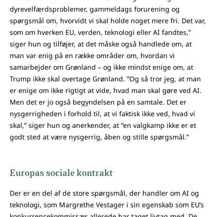
dyrevelfærdsproblemer, gammeldags forurening og
spørgsmål om, hvorvidt vi skal holde noget mere fri. Det var,
som om hverken EU, verden, teknologi eller AI fandtes,”
siger hun og tilføjer, at det måske også handlede om, at
man var enig på en række områder om, hvordan vi
samarbejder om Grønland – og ikke mindst enige om, at
Trump ikke skal overtage Grønland. ”Og så tror jeg, at man
er enige om ikke rigtigt at vide, hvad man skal gøre ved AI.
Men det er jo også begyndelsen på en samtale. Det er
nysgerrigheden i forhold til, at vi faktisk ikke ved, hvad vi
skal,” siger hun og anerkender, at ”en valgkamp ikke er et
godt sted at være nysgerrig, åben og stille spørgsmål.”
Europas sociale kontrakt
Der er en del af de store spørgsmål, der handler om AI og
teknologi, som Margrethe Vestager i sin egenskab som EU’s
konkurrencekommissær allerede har taget livtag med. De