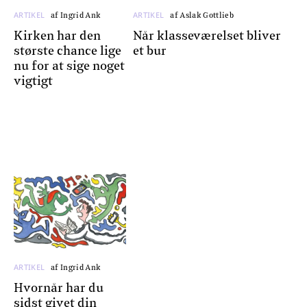
ARTIKEL
ARTIKEL
af Ingrid Ank
af Aslak Gottlieb
Kirken har den
Når klasseværelset bliver
største chance lige
et bur
nu for at sige noget
vigtigt
ARTIKEL
af Ingrid Ank
Hvornår har du
sidst givet din