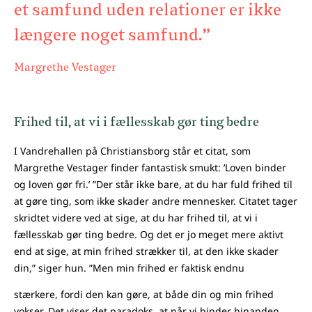
et samfund uden relationer er ikke
længere noget samfund.”
Margrethe Vestager
Frihed til, at vi i fællesskab gør ting bedre
I Vandrehallen på Christiansborg står et citat, som
Margrethe Vestager finder fantastisk smukt: ’Loven binder
og loven gør fri.’ ”Der står ikke bare, at du har fuld frihed til
at gøre ting, som ikke skader andre mennesker. Citatet tager
skridtet videre ved at sige, at du har frihed til, at vi i
fællesskab gør ting bedre. Og det er jo meget mere aktivt
end at sige, at min frihed strækker til, at den ikke skader
din,” siger hun. ”Men min frihed er faktisk endnu
stærkere, fordi den kan gøre, at både din og min frihed
vokser. Det viser det paradoks, at når vi binder hinanden