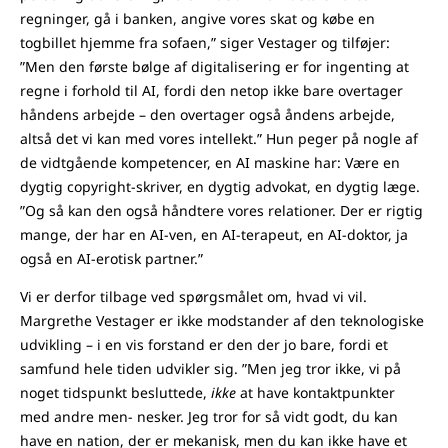
regninger, gå i banken, angive vores skat og købe en
togbillet hjemme fra sofaen,” siger Vestager og tilføjer:
”Men den første bølge af digitalisering er for ingenting at
regne i forhold til AI, fordi den netop ikke bare overtager
håndens arbejde – den overtager også åndens arbejde,
altså det vi kan med vores intellekt.” Hun peger på nogle af
de vidtgående kompetencer, en AI maskine har: Være en
dygtig copyright-skriver, en dygtig advokat, en dygtig læge.
”Og så kan den også håndtere vores relationer. Der er rigtig
mange, der har en AI-ven, en AI-terapeut, en AI-doktor, ja
også en AI-erotisk partner.”
Vi er derfor tilbage ved spørgsmålet om, hvad vi vil.
Margrethe Vestager er ikke modstander af den teknologiske
udvikling – i en vis forstand er den der jo bare, fordi et
samfund hele tiden udvikler sig. ”Men jeg tror ikke, vi på
noget tidspunkt besluttede,
ikke
at have kontaktpunkter
med andre men- nesker. Jeg tror for så vidt godt, du kan
have en nation, der er mekanisk, men du kan ikke have et