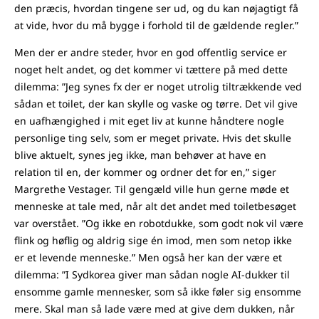
den præcis, hvordan tingene ser ud, og du kan nøjagtigt få
at vide, hvor du må bygge i forhold til de gældende regler.”
Men der er andre steder, hvor en god offentlig service er
noget helt andet, og det kommer vi tættere på med dette
dilemma: ”Jeg synes fx der er noget utrolig tiltrækkende ved
sådan et toilet, der kan skylle og vaske og tørre. Det vil give
en uafhængighed i mit eget liv at kunne håndtere nogle
personlige ting selv, som er meget private. Hvis det skulle
blive aktuelt, synes jeg ikke, man behøver at have en
relation til en, der kommer og ordner det for en,” siger
Margrethe Vestager. Til gengæld ville hun gerne møde et
menneske at tale med, når alt det andet med toiletbesøget
var overstået. ”Og ikke en robotdukke, som godt nok vil være
flink og høflig og aldrig sige én imod, men som netop ikke
er et levende menneske.” Men også her kan der være et
dilemma: ”I Sydkorea giver man sådan nogle AI-dukker til
ensomme gamle mennesker, som så ikke føler sig ensomme
mere. Skal man så lade være med at give dem dukken, når