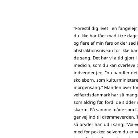
”Forestil dig livet i en fangelejr
du ikke har fået mad i tre dage
og flere af min fars onkler sad i
abstraktionsniveau for ikke bar
de sang. Det har vi altid gjort 
medicin, som du kan overleve p
indvender jeg, ”nu handler de
skolebørn, som kulturministeren
morgensang.” Manden over for m
velfærdsdanmark har så mang
som aldrig før, fordi de sidde
skærm. På samme måde som fa
genvej ind til drømmeverden. T
så bryder han ud i sang: ”Voi-voi
med for pokker, selvom du er v