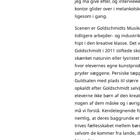
jeg må give efter, og intervie
kontor glider over i melankolske
ligesom i gang.
Scenen er Goldschmidts Musik
tidligere arbejder- og industrik
hipt i den kreative klasse. Det
Goldschmidt i 2011 stiftede sko
skænket naturvin eller lysristet
hvor elevernes egne kunstpro
pryder væggene. Persiske tæpp
Guldsalen med plads til større 
opkaldt efter Goldschmidt selv
eleverne ikke børn af den kreati
nogen af dem måske og i øvrigt 
må vi forstå. Kendetegnende 
nemlig, at deres baggrunde er v
trives fællesskabet mellem bør
selvom de kommer fra lande, de