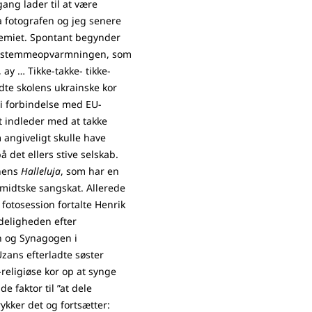
ang lader til at være
 fotografen og jeg senere
demiet. Spontant begynder
der stemmeopvarmningen, som
, ay … Tikke-takke- tikke-
dte skolens ukrainske kor
i forbindelse med EU-
 indleder med at takke
 angiveligt skulle have
å det ellers stive selskab.
ohens
Halleluja
, som har en
hmidtske sangskat. Allerede
fotosession fortalte Henrik
deligheden efter
n og Synagogen i
ans efterladte søster
-religiøse kor op at synge
 faktor til ”at dele
kker det og fortsætter: