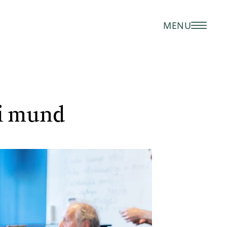
MENU
 i mund