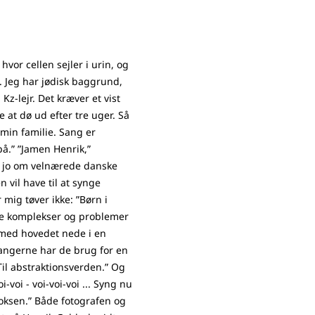
, hvor cellen sejler i urin, og
. Jeg har jødisk baggrund,
 Kz-lejr. Det kræver et vist
e at dø ud efter tre uger. Så
i min familie. Sang er
å.” ”Jamen Henrik,”
t jo om velnærede danske
 vil have til at synge
ig tøver ikke: ”Børn i
e komplekser og problemer
r med hovedet nede i en
ngerne har de brug for en
il abstraktionsverden.” Og
-voi - voi-voi-voi ... Syng nu
oksen.” Både fotografen og