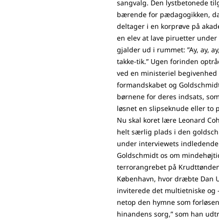
sangvalg. Den lystbetonede tilg
bærende for pædagogikken, da
deltager i en korprøve på aka
en elev at lave piruetter un
gjalder ud i rummet: ”Ay, ay, ay
takke-tik.” Ugen forinden optrå
ved en ministeriel begivenhed 
formandskabet og Goldschmidt
børnene for deres indsats, som
løsnet en slipseknude eller to p
Nu skal koret lære Leonard C
helt særlig plads i den goldsc
under interviewets indledende 
Goldschmidt os om mindehøjti
terrorangrebet på Krudttønde
København, hvor dræbte Dan Uz
inviterede det multietniske og 
netop den hymne som forløsende
hinandens sorg,” som han udtry