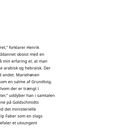
ret,” forklarer Henrik
uddannet oboist med en
Så min erfaring er, at man
de arabisk og hebraisk. Der
nd andet. Mariehønen
 som en salme af Grundtvig.
Selvom der er trængt i
ster,” uddyber han i samtalen
ene på Goldschmidts
ed det ministerielle
lip Faber som en slags
efaler et utvungent