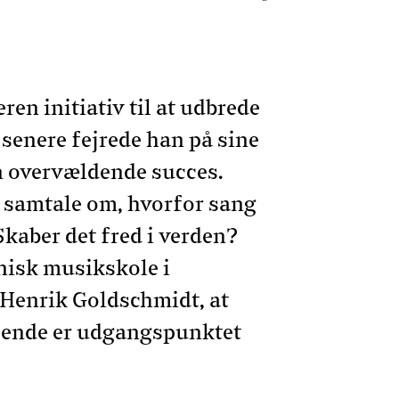
n initiativ til at udbrede
senere fejrede han på sine
n overvældende succes.
n samtale om, hvorfor sang
Skaber det fred i verden?
tnisk musikskole i
Henrik Goldschmidt, at
e ende er udgangspunktet