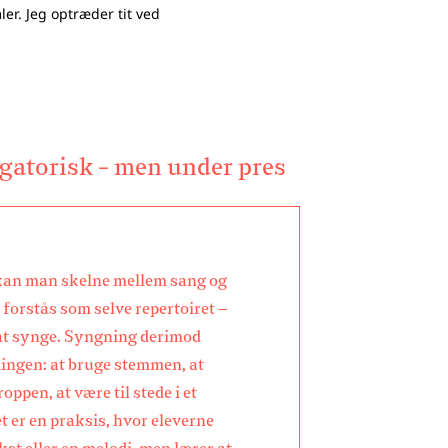
er. Jeg optræder tit ved
igatorisk - men under pres
an man skelne mellem sang og
forstås som selve repertoiret –
 at synge. Syngning derimod
lingen: at bruge stemmen, at
ppen, at være til stede i et
 er en praksis, hvor eleverne