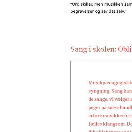
”Ord skiller, men musikken saml
begravelser og ser det selv.”
Sang i skolen: Obl
Musikpædagogisk k
syngning. Sang kan 
de sange, vi vælger
peger på selve hand
erfare musikken i kro
fælles klangrum. Det