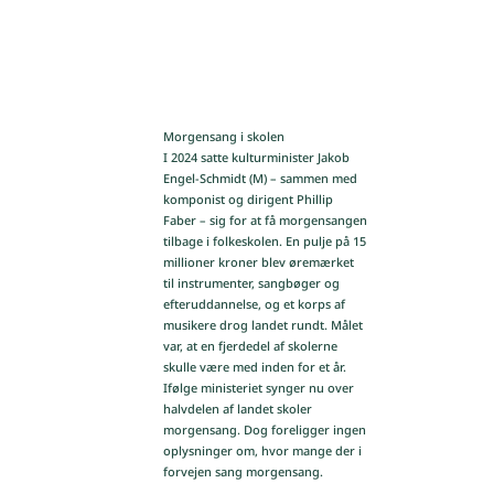
Morgensang i skolen
I 2024 satte kulturminister Jakob
Engel-Schmidt (M) – sammen med
komponist og dirigent Phillip
Faber – sig for at få morgensangen
tilbage i folkeskolen. En pulje på 15
millioner kroner blev øremærket
til instrumenter, sangbøger og
efteruddannelse, og et korps af
musikere drog landet rundt. Målet
var, at en fjerdedel af skolerne
skulle være med inden for et år.
Ifølge ministeriet synger nu over
halvdelen af landet skoler
morgensang. Dog foreligger ingen
oplysninger om, hvor mange der i
forvejen sang morgensang.