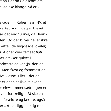
wet på Henrik Goldschmidts
 jødiske klange. Så er vi
akademi i København NV, et
varter, som i dag er blevet
 var det endnu ikke, da Henrik
len. Og der bliver heller ikke
 kaffe i de hyggelige lokaler,
duktioner over temaet
håb
er dækker gulvet i
orkestre og kor (ja, den er
). Men først og fremmest er
ve klasse. Eller – det er
er det slet ikke relevant,
for elevsammensætningen er
idt forskellige. På skolen
n, forældre og lærere, også
r aktuelt ligger i krig mod