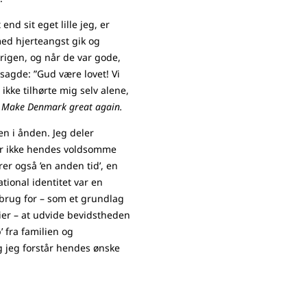
end sit eget lille jeg, er
ed hjerteangst gik og
krigen, og når de var gode,
agde: ”Gud være lovet! Vi
g ikke tilhørte mig selv alene,
.
Make Denmark great again.
en i ånden. Jeg deler
ler ikke hendes voldsomme
er også ’en anden tid’, en
tional identitet var en
r brug for – som et grundlag
er – at udvide bevidstheden
’ fra familien og
g jeg forstår hendes ønske