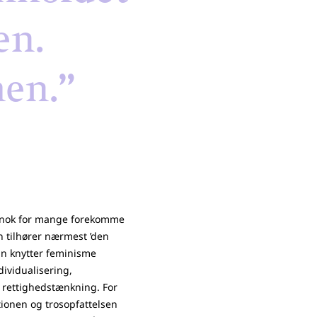
en.
en.”
n nok for mange forekomme
n tilhører nærmest ’den
man knytter feminisme
ividualisering,
l rettighedstænkning. For
ationen og trosopfattelsen