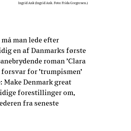
Ingrid Ank (Ingrid Ank. Foto: Frida Gregersen.)
g må man lede efter
dig en af Danmarks første
 banebrydende roman ’Clara
t forsvar for ’trumpismen’
me: Make Denmark great
idige forestillinger om,
 lederen fra seneste