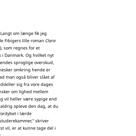
 Langt om længe fik jeg
de Fibigers lille roman
Clara
), som regnes for et
 i Danmark. Og hvilket nyt
endes sproglige overskud,
nesker omkring hende er
d man også bliver slået af
skiller sig fra vore dages
ønsker om lighed mellem
g vil heller være sypige end
l aldrig opleve den dag, at du
ordybet i lærde
 studerekammer,” skriver
t vil, er at kunne tage del i
: