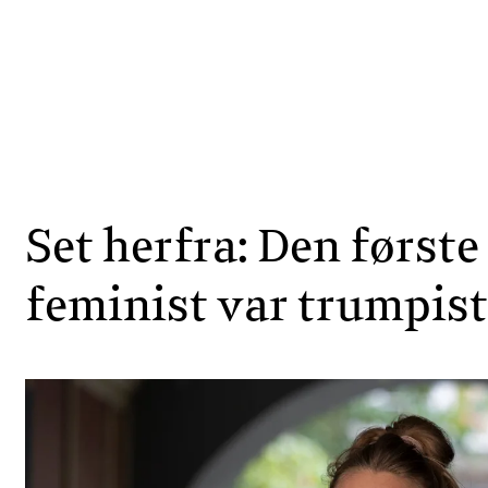
Set herfra: Den først
feminist var trumpis