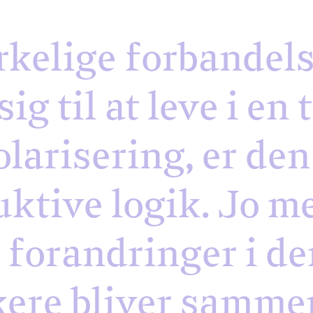
rkelige forbandels
ig til at leve i en 
larisering, er den
ktive logik. Jo m
forandringer i de
ærkere bliver samm