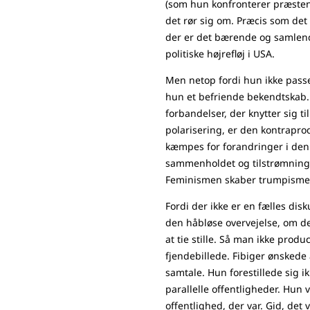
(som hun konfronterer præsten 
det rør sig om. Præcis som det 
der er det bærende og samlen
politiske højrefløj i USA.
Men netop fordi hun ikke passer
hun et befriende bekendtskab. 
forbandelser, der knytter sig til
polarisering, er den kontraprod
kæmpes for forandringer i den e
sammenholdet og tilstrømninge
Feminismen skaber trumpism
Fordi der ikke er en fælles di
den håbløse overvejelse, om de
at tie stille. Så man ikke prod
fjendebillede. Fibiger ønskede 
samtale. Hun forestillede sig i
parallelle offentligheder. Hun 
offentlighed, der var. Gid, det 