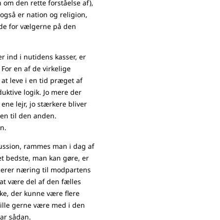
om den rette forståelse af),
også er nation og religion,
de for vælgerne på den
 ind i nutidens kasser, er
For en af de virkelige
 at leve i en tid præget af
uktive logik. Jo mere der
ne lejr, jo stærkere bliver
n til den anden.
en.
skussion, rammes man i dag af
t bedste, man kan gøre, er
ucerer næring til modpartens
at være del af den fælles
kke, der kunne være flere
ville gerne være med i den
var sådan.