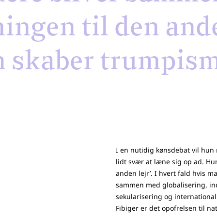
ningen til den and
 skaber trumpism
I en nutidig kønsdebat vil hu
lidt svær at læne sig op ad. Hu
anden lejr’. I hvert fald hvis 
sammen med globalisering, ind
sekularisering og internationa
Fibiger er det opofrelsen til n