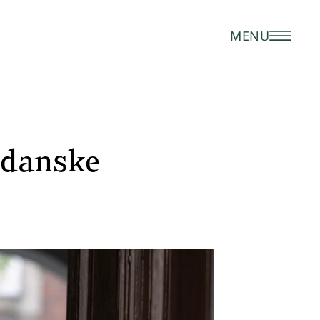
MENU
e danske
t