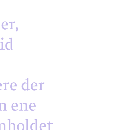
er,
tid
ere der
n ene
enholdet