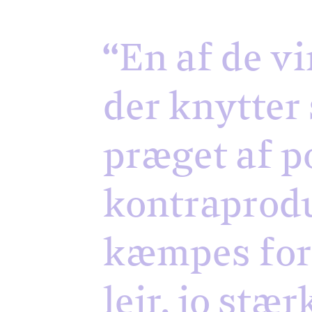
“En af de vi
der knytter s
præget af po
kontraprodu
kæmpes for 
lejr, jo st