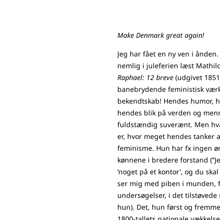
Make Denmark great again!
Jeg har fået en ny ven i ånden.
nemlig i juleferien læst Mathil
Raphael: 12 breve
(udgivet 1851
banebrydende feministisk værk
bekendtskab! Hendes humor, h
hendes blik på verden og men
fuldstændig suverænt. Men hva
er, hvor meget hendes tanker ad
feminisme. Hun har fx ingen 
kønnene i bredere forstand (”Je
’noget på et kontor’, og du ska
ser mig med piben i munden, f
undersøgelser, i det tilstøvede
hun). Det, hun først og fremmes
1800-tallets nationale vækkelse