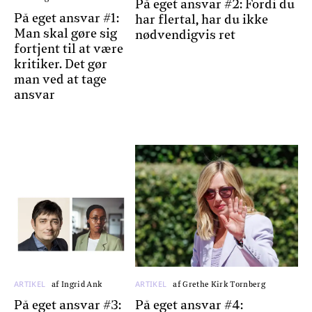
På eget ansvar #2: Fordi du
På eget ansvar #1:
har flertal, har du ikke
Man skal gøre sig
nødvendigvis ret
fortjent til at være
kritiker. Det gør
man ved at tage
ansvar
ARTIKEL
ARTIKEL
af Ingrid Ank
af Grethe Kirk Tornberg
På eget ansvar #3:
På eget ansvar #4: