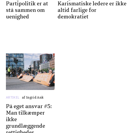
Partipolitik er at
Karismatiske ledere er ikke
stå sammen om
altid farlige for
uenighed
demokratiet
ARTIKEL
af Ingrid Ank
På eget ansvar #5:
Man tilkæmper
ikke
grundlæggende
rettigheder