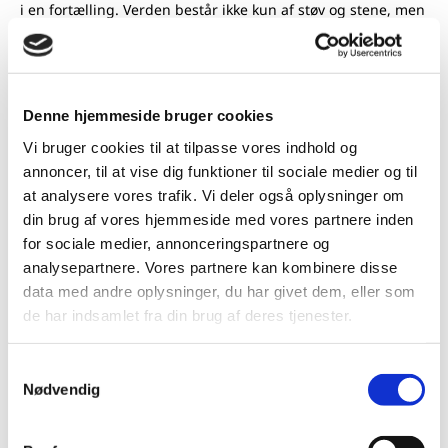
i en fortælling. Verden består ikke kun af støv og stene, men
også af historie, ånd, hjerte og sprog. Vi må melde os ind i
fællesskabet for at bringe det til live.
Men før vi kan tage livet på os som voksne og myndige
Denne hjemmeside bruger cookies
væsner, må vi lære fra dem, der ved mere end os. For
Rousseau tog fejl, da han antog, at mennesket fødes som et
Vi bruger cookies til at tilpasse vores indhold og
perfekt væsen, der kun skal afholdes fra at falde ned ad
annoncer, til at vise dig funktioner til sociale medier og til
trapper for at lære alting selv. Civilisationen, kulturen og
at analysere vores trafik. Vi deler også oplysninger om
samfundet videregives gennem opdragelse og dannelse –
din brug af vores hjemmeside med vores partnere inden
det sker ikke af sig selv. Derfor er barndommen også et
for sociale medier, annonceringspartnere og
privilegie, vi må værne om, for der ligger en særlig frihed i
analysepartnere. Vores partnere kan kombinere disse
at være til i verden, men ikke at have arvet verden – endnu.
data med andre oplysninger, du har givet dem, eller som
de har indsamlet fra din brug af deres tjenester.
Grundtvigsk Tidende sætter fokus på opdragelse –
Samtykkevalg
af både børn og forældre
Nødvendig
Kan man opdrage på forældre? Er det måske
endda på tide at tage bladet fra munden?
Er de overvågende og overbeskyttende? Er de for