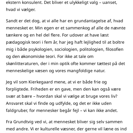
ekstern konsulent. Det bliver et ulykkeligt valg – uanset,
hvad vi vælger.
Sandt er det dog, at vi alle har en grundantagelse af, hvad
mennesket er. Min egen er et sammenkog af alle de nævnte
tænkere og en hel del flere. For udover at have læst
pædagogisk teori i fem år, har jeg haft lejlighed til at boltre
mig i både psykologien, sociologien, politologien, filosofien
og den økonomiske teori. For ikke at tale om
skønlitteraturen, der i min optik ofte kommer tættest på det
menneskelige væsen og vores mangfoldige natur.
Jeg vil som Kierkegaard mene, at vi er både frie og
forpligtede. Friheden er en gave, men den kan også være
svær at bære – hvordan skal vi vælge at bruge vores liv?
Ansvaret skal vi finde og udfylde, og det er ikke uden
faldgruber, for mennesker begår fejl – vi kan ikke andet.
Fra Grundtvig ved vi, at mennesket bliver sig selv sammen
med andre. Vi er kulturelle væsner, der gerne vil læne os ind