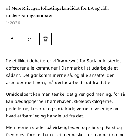
af Mere Riisager, folketingskandidat for LA og tidl.
undervisningsminister
1/2026
I øjeblikket debatterer vi ’børnesyn’, for Socialministeriet
opfordrer alle kommuner i Danmark til at udarbejde et
sådant. Det gør kommunerne så, og alle ansatte, der
arbejder med børn, må derfor arbejde ud fra dette.
Umiddelbart kan man tænke, det giver god mening, for så
kan pædagogerne i børnehaven, skolepsykologerne,
pedellerne, lærerne og socialrådgiverne blive enige om,
hvad et ’barn’ er, og handle ud fra det.
Men teorien støder på virkeligheden og slår sig. Først og
fremmest fordi et barn – et menneske – er mange ting, og