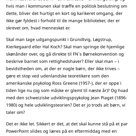
hvis man i kommunen skal træffe en politisk beslutning om
dette, bliver det hurtigt en kort og karikeret omgang, der
ikke gør fyldest i forhold til de mange biblioteker, der er
skrevet om, hvad mennesket er.
Skal man tage udgangspunkt i Grundtvig, Løgstrup,
Kierkegaard eller Hal Koch? Skal man springe de hjemlige
skønånder over, og gå direkte til FN´s Børnekonvention og
beskrive barnet som rettighedshaver? Eller skal man – i
bevidstheden om, at der er nogle børn, der ikke trives –
gøre et stop ved udenlandske teoretikere som den
amerikanske psykolog Ross Greene (1957-), der er oppe i
tiden lige nu (og som måske er glemt til næste år)? Og hvad
med den schweiziske udviklingspsykolog Jean Piaget (1896-
1980) og hele udviklingsteorien? Det er jo trods alt børn, vi
taler om?
Det er ikke let. Sikkert er det, at det skal kunne stå på et par
PowerPoint slides og læres på en eftermiddag med en