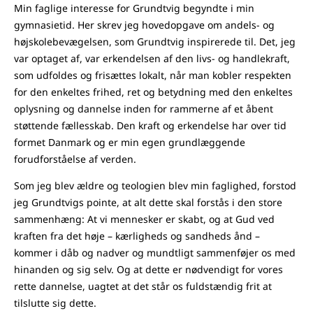
Min faglige interesse for Grundtvig begyndte i min
gymnasietid. Her skrev jeg hovedopgave om andels- og
højskolebevægelsen, som Grundtvig inspirerede til. Det, jeg
var optaget af, var erkendelsen af den livs- og handlekraft,
som udfoldes og frisættes lokalt, når man kobler respekten
for den enkeltes frihed, ret og betydning med den enkeltes
oplysning og dannelse inden for rammerne af et åbent
støttende fællesskab. Den kraft og erkendelse har over tid
formet Danmark og er min egen grundlæggende
forudforståelse af verden.
Som jeg blev ældre og teologien blev min faglighed, forstod
jeg Grundtvigs pointe, at alt dette skal forstås i den store
sammenhæng: At vi mennesker er skabt, og at Gud ved
kraften fra det høje – kærligheds og sandheds ånd –
kommer i dåb og nadver og mundtligt sammenføjer os med
hinanden og sig selv. Og at dette er nødvendigt for vores
rette dannelse, uagtet at det står os fuldstændig frit at
tilslutte sig dette.