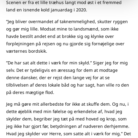
Scenen er fra et lille træhus langt mod øst i et fremmed
land en isnende kold januardag i 2020.
”Jeg bliver overmandet af taknemmelighed, skutter ryggen
og gør mig lille. Modsat mine to landsmænd, som ikke
havde bestilt andet end at brokke sig og klynke over
forplejningen på rejsen og nu gjorde sig fornøjelige over
værternes bordskik.
”De har sat alt dette i værk for min skyld.” Siger jeg for mig
selv. Det er tydeligvis en æressag for dem at modtage
denne dansker, der er rejst den lange vej for at se
tilblivelsen af deres lokale båd og har sagt, han ville ro den
på deres mægtige flod.
Jeg må gøre mit allerbedste for ikke at skuffe dem. Og nu, i
dette øjeblik med min følelse og erkendelse af, hvad jeg
skylder dem, begriber jeg tæt på med hoved og krop, som
jeg ikke har gjort før, betydningen af nadveren derhjemme.
Hvad jeg skylder vor Herre, som satte alt i værk for mig.” Det