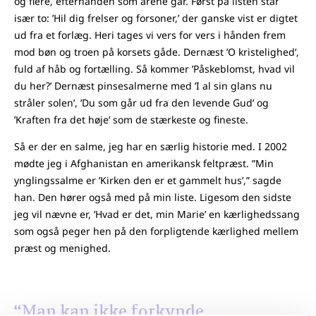
og flere, efterhånden som årene går. Først på listen står
især to: ’Hil dig frelser og forsoner,’ der ganske vist er digtet
ud fra et forlæg. Heri tages vi vers for vers i hånden frem
mod bøn og troen på korsets gåde. Dernæst ’O kristelighed’,
fuld af håb og fortælling. Så kommer ’Påskeblomst, hvad vil
du her?’ Dernæst pinsesalmerne med ’I al sin glans nu
stråler solen’, ’Du som går ud fra den levende Gud’ og
’Kraften fra det høje’ som de stærkeste og fineste.
Så er der en salme, jeg har en særlig historie med. I 2002
mødte jeg i Afghanistan en amerikansk feltpræst. ”Min
ynglingssalme er ’Kirken den er et gammelt hus’,” sagde
han. Den hører også med på min liste. Ligesom den sidste
jeg vil nævne er, ’Hvad er det, min Marie’ en kærlighedssang
som også peger hen på den forpligtende kærlighed mellem
præst og menighed.
“Man kan ikke forkynde