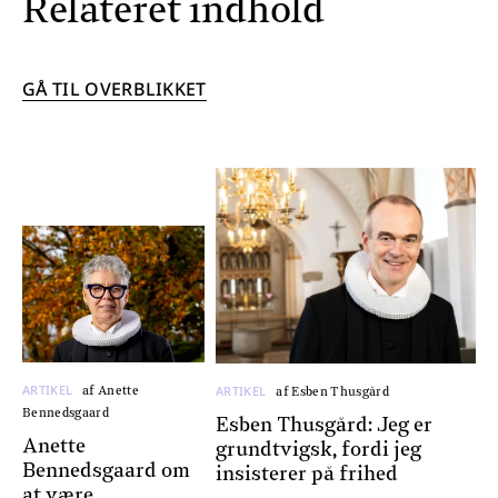
Relateret indhold
GÅ TIL OVERBLIKKET
ARTIKEL
ARTIKEL
af Anette
af Esben Thusgård
Bennedsgaard
Esben Thusgård: Jeg er
Anette
grundtvigsk, fordi jeg
Bennedsgaard om
insisterer på frihed
at være