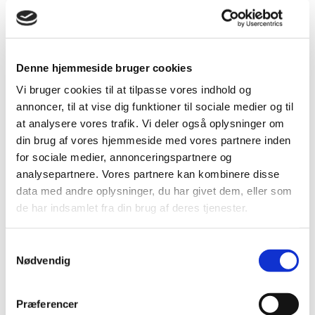
kristendommen, hvis man ikke véd,
hvad det vil sige at være menneske.”
Denne hjemmeside bruger cookies
Thomas Frank
Vi bruger cookies til at tilpasse vores indhold og
annoncer, til at vise dig funktioner til sociale medier og til
at analysere vores trafik. Vi deler også oplysninger om
For Grundtvigsk Forum er det vigtigt, at der
din brug af vores hjemmeside med vores partnere inden
fortsat bliver skrevet nye salmer og andre
for sociale medier, annonceringspartnere og
fællessange. Hvilken nyere sang/salme vil du
analysepartnere. Vores partnere kan kombinere disse
fremhæve her og hvorfor?
data med andre oplysninger, du har givet dem, eller som
de har indsamlet fra din brug af deres tjenester.
Det er på en måde ret banalt. Jeg har fire døtre, og jeg
respekter dem så meget og glædes over dem. Derfor er det
kvindelige salmedigtere, jeg ser efter. Lisbeth Smedegaard
Samtykkevalg
udfolder så fint i tidens sprog, hvad det handler om. Især i
Nødvendig
salmen ’Du fødtes på jord’. Jeg tror også, hun har inspireret
de mange nye kvindelige digtere. Det er i sig selv en
Præferencer
bedrift.