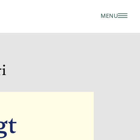
MENU
ri