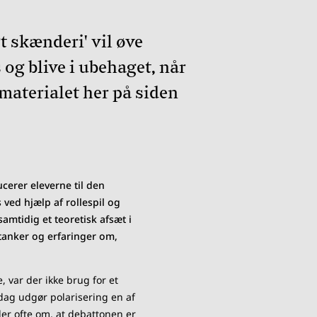
t skænderi' vil øve
 og blive i ubehaget, når
materialet her på siden
ucerer eleverne til den
 ved hjælp af rollespil og
mtidig et teoretisk afsæt i
tanker og erfaringer om,
.
 var der ikke brug for et
 dag udgør polarisering en af
aler ofte om, at debattonen er