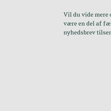
Vil du vide mere
være en del af fæ
nyhedsbrev tilsen
hej@grundtvigs