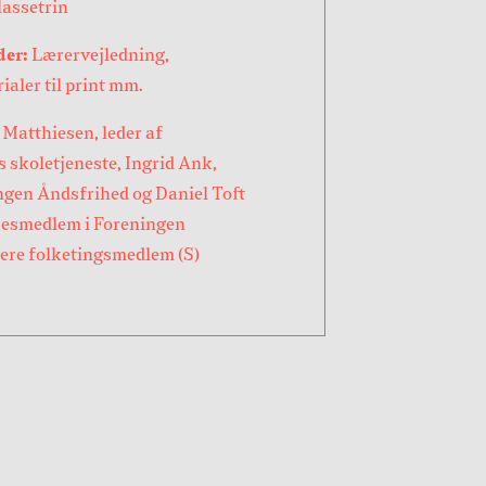
lassetrin
der:
Lærervejledning,
ialer til print mm.
atthiesen, leder af
skoletjeneste, Ingrid Ank,
ngen Åndsfrihed og Daniel Toft
sesmedlem i Foreningen
gere folketingsmedlem (S)