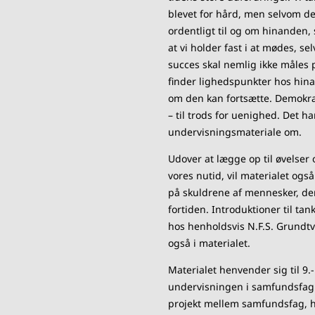
blevet for hård, men selvom det
ordentligt til og om hinanden,
at vi holder fast i at mødes, se
succes skal nemlig ikke måles p
finder lighedspunkter hos hin
om den kan fortsætte. Demokrat
– til trods for uenighed. Det h
undervisningsmateriale om.
Udover at lægge op til øvelser o
vores nutid, vil materialet ogs
på skuldrene af mennesker, der
fortiden. Introduktioner til ta
hos henholdsvis N.F.S. Grundtv
også i materialet.
Materialet henvender sig til 9.-
undervisningen i samfundsfag e
projekt mellem samfundsfag, h