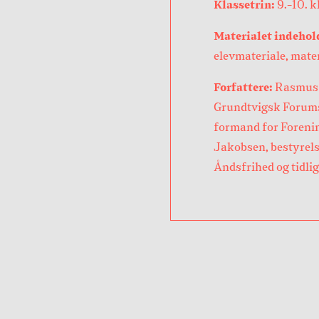
Klassetrin:
9.-10. k
Materialet indehol
elevmateriale, mater
Forfattere:
Rasmus M
Grundtvigsk Forums 
formand for Foreni
Jakobsen, bestyrel
Åndsfrihed og tidli