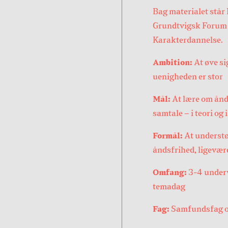
Bag materialet står
Grundtvigsk Forum 
Karakterdannelse.
Ambition:
At øve sig
uenigheden er stor
Mål:
At lære om ån
samtale – i teori og 
Formål:
At understø
åndsfrihed, ligevær
Omfang:
3-4 underv
temadag
Fag:
Samfundsfag og