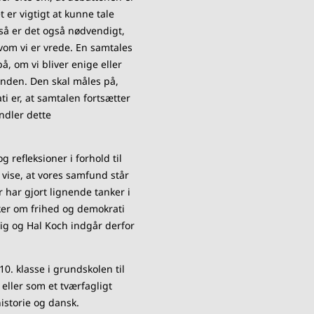
 er vigtigt at kunne tale
 så er det også nødvendigt,
lvom vi er vrede. En samtales
å, om vi bliver enige eller
anden. Den skal måles på,
i er, at samtalen fortsætter
andler dette
g refleksioner i forhold til
å vise, at vores samfund står
 har gjort lignende tanker i
nker om frihed og demokrati
ig og Hal Koch indgår derfor
10. klasse i grundskolen til
ller som et tværfagligt
istorie og dansk.