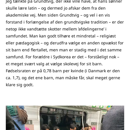
Jeg tænkte på Grundtvig, der ikke ville have, at hans sønner
skulle lære latin – og dermed jo afskar dem fra den
akademiske vej. Men siden Grundtvig – og vel i en vis
forstand i forlængelse af den grundtvigske tradition – er der
netop ikke vandtætte skotter mellem ’afdelingerne’ i
samfundet. Man kan godt tilhøre et mindretal – religiøst
eller pædagogisk – og derudfra vælge en anden opvækst for
sit barn end flertallet, men man er stadig med i det samme
samfund. For forældre i Sydkorea er det – forståeligt nok –
et meget svært valg at vælge skolevej for sit barn.
Fødselsraten er på 0,78 barn per kvinde (i Danmark er den
ca. 1,7), og det ene barn, man måske får, skal meget gerne
klare sig godt.