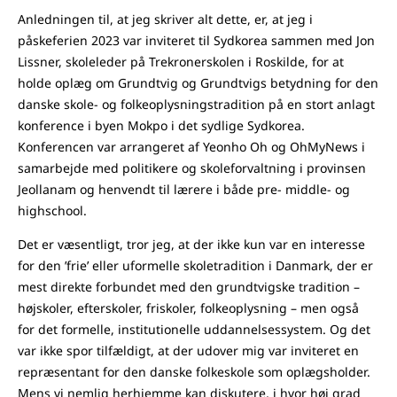
Anledningen til, at jeg skriver alt dette, er, at jeg i
påskeferien 2023 var inviteret til Sydkorea sammen med Jon
Lissner, skoleleder på Trekronerskolen i Roskilde, for at
holde oplæg om Grundtvig og Grundtvigs betydning for den
danske skole- og folkeoplysningstradition på en stort anlagt
konference i byen Mokpo i det sydlige Sydkorea.
Konferencen var arrangeret af Yeonho Oh og OhMyNews i
samarbejde med politikere og skoleforvaltning i provinsen
Jeollanam og henvendt til lærere i både pre- middle- og
highschool.
Det er væsentligt, tror jeg, at der ikke kun var en interesse
for den ’frie’ eller uformelle skoletradition i Danmark, der er
mest direkte forbundet med den grundtvigske tradition –
højskoler, efterskoler, friskoler, folkeoplysning – men også
for det formelle, institutionelle uddannelsessystem. Og det
var ikke spor tilfældigt, at der udover mig var inviteret en
repræsentant for den danske folkeskole som oplægsholder.
Mens vi nemlig herhjemme kan diskutere, i hvor høj grad