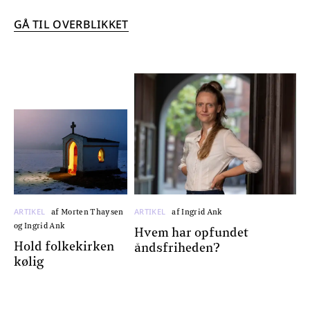
GÅ TIL OVERBLIKKET
ARTIKEL
ARTIKEL
af Morten Thaysen
af Ingrid Ank
og Ingrid Ank
Hvem har opfundet
Hold folkekirken
åndsfriheden?
kølig