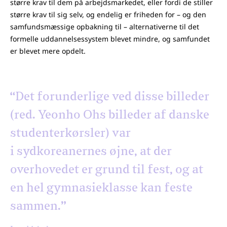
større krav til dem på arbejdsmarkedet, eller fordi de stiller
større krav til sig selv, og endelig er friheden for – og den
samfundsmæssige opbakning til – alternativerne til det
formelle uddannelsessystem blevet mindre, og samfundet
er blevet mere opdelt.
“Det forunderlige ved disse billeder
(red. Yeonho Ohs billeder af danske
studenterkørsler) var
i sydkoreanernes øjne, at der
overhovedet er grund til fest, og at
en hel gymnasieklasse kan feste
sammen.”