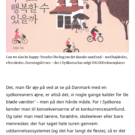
Can we also be happy: Yeonho Ohs bog om det danske samfund – med højskoler,
efterskoler, foreningsliv mv. – der i Sydkorea har solgt 100.000 eksemplarer
Det, man får øje på ved at se på Danmark med en
sydkoreaners øjne, er altså det, vi nogle gange kalder for ’de
bløde værdier’ – men på den hårde måde. For i Sydkorea
kender man til konsekvenserne af et konkurrencesamfund.
Og taler man med lærere, forældre, skoleelever eller bare
mennesker, der har taget hele turen gennem
uddannelsessystemet (og det har langt de fleste), så er det