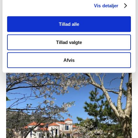
hele taget må voksenlivet være et ganske andet i et
Vis detaljer
samfund med en standardarbejdsuge på 50-60 timer (i
marts var et forslag fremme om at øge arbejdsugen i
Tillad alle
Sydkorea til 69 timer). Der er ikke meget tid til fx at være
’kontaktforælder’, sidde i skolebestyrelsen, træne
lilleputholdet eller på anden vis engagere sig i
Tillad valgte
civilsamfundet.
Afvis