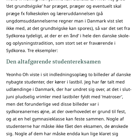
’det grundtvigske’ har præget, præger og eventuelt skal
præge fx folkeskolen og læreruddannelsen (på
ungdomsuddannelserne regner man i Danmark vist slet
ikke med, at det grundtvigske kan spores), så var det set fra
Sydkorea tydeligt, at der er en ’ånd’ i hele den danske skole-
og oplysningstradition, som stort set er fraværende i
Sydkorea. Tre eksempler:
Den altafgørende studentereksamen
Yeonho Oh viste i sit indledningsoplæg to billeder af danske
nybagte studenter, der kører i lastbil. Jeg har før talt med
udlændinge i Danmark, der har undret sig over, at det i slut-
juni pludselig vrimler med lastbiler fyldt med ’matroser’,
men det forunderlige ved disse billeder var i
sydkoreanernes øjne, at der overhovedet er grund til fest,
og at en hel gymnasieklasse kan feste sammen. Nogle af
studenterne har måske ikke fået den eksamen, de ønskede
sig. Nogle af dem har måske endda kun lige klaret sig