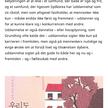
betydningen af at leve i et samfund, der både er lige og frit,
og et samfund, der ligesom Sydkorea har ’uddannelse’ som
sit råstof, men som alligevel fastholder, at mennesker ikke
kun – måske endda ikke først og fremmest – uddanner sig
for at kunne klare sig i konkurrencen med andre.
Uddannelse er også dannelse – eller livsoplysning, som
Grundtvig ville kalde det – uddannelse sigter ikke kun på
karrieren i fremtiden, men også på menneskers nutidige og
evige ønske om at forstå livet og tilværelsen dybere,
uddannelse sigter på det gode liv både her og nu og i
fremtiden – og i fællesskab med andre.