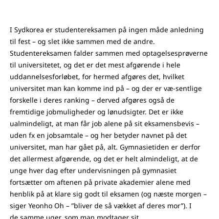
I Sydkorea er studentereksamen på ingen måde anledning
til fest – og slet ikke sammen med de andre.
Studentereksamen falder sammen med optagelsesprøverne
til universitetet, og det er det mest afgørende i hele
uddannelsesforløbet, for hermed afgøres det, hvilket
universitet man kan komme ind på – og der er væ-sentlige
forskelle i deres ranking – derved afgøres også de
fremtidige jobmuligheder og lønudsigter. Det er ikke
ualmindeligt, at man får job alene på sit eksamensbevis –
uden fx en jobsamtale – og her betyder navnet på det
universitet, man har gået på, alt. Gymnasietiden er derfor
det allermest afgørende, og det er helt almindeligt, at de
unge hver dag efter undervisningen på gymnasiet
fortsætter om aftenen på private akademier alene med
henblik på at klare sig godt til eksamen (og næste morgen –
siger Yeonho Oh – ”bliver de så vækket af deres mor”). I
de samme uger, som man modtager sit