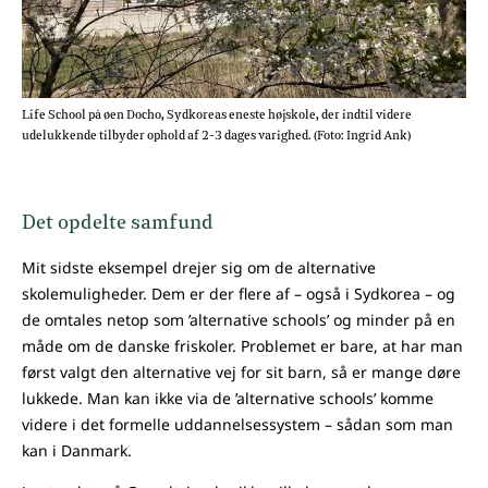
Life School på øen Docho, Sydkoreas eneste højskole, der indtil videre
udelukkende tilbyder ophold af 2-3 dages varighed. (Foto: Ingrid Ank)
Det opdelte samfund
Mit sidste eksempel drejer sig om de alternative
skolemuligheder. Dem er der flere af – også i Sydkorea – og
de omtales netop som ’alternative schools’ og minder på en
måde om de danske friskoler. Problemet er bare, at har man
først valgt den alternative vej for sit barn, så er mange døre
lukkede. Man kan ikke via de ’alternative schools’ komme
videre i det formelle uddannelsessystem – sådan som man
kan i Danmark.