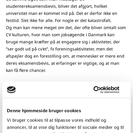
studentereksamensbevis, bliver det afgjort, hvilket
universitet man er kommet ind på. Det er derfor ikke en
festtid. Slet ikke for alle. For nogle er det katastrofalt.
Og man kan mene meget om det, der ofte bliver omtalt som
CV kulturen, hvor man som jobsøgende i Danmark kan
bruge mange kræfter på at engagere sig i aktiviteter, der
”ser godt ud på cv’et”, fx foreningsaktiviteter, men det
afspejler dog en forestilling om, at mennesker er mere end
deres eksamensbevis, at erfaringer er vigtige, og at man
kan få flere chancer.
“For Yeonho Oh blev Happiness-
indekset anledning til at dykke
Denne hjemmeside bruger cookies
meget dybere ned i, hvad der
Vi bruger cookies til at tilpasse vores indhold og
annoncer, til at vise dig funktioner til sociale medier og til
kendetegnede det danske samfund.”