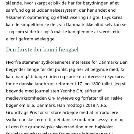
slående, hvor skarpt et blik de har for betydningen af et
samfund og et uddannelsessystem, der har andet end
’eksamen’, optimering og effektivisering i sigte. I Sydkorea
kan de simpelthen se det, vi i Danmark ikke altid selv kan se
– og som vi derfor også måske kan glemme at værdsætte
eller ligefrem ødelægge.
Den første der kom i fængsel
Hvorfra stammer sydkoreaneres interesse for Danmark? Den
begynder længe før det punkt, jeg her vil begynde med, fx
kan man gå tilbage i tiden og spore en interesse i Sydkorea
for de danske landbrugsreformer i 17- og 1800-tallet. Jeg vil
begynde med journalisten Yeonho Oh, stifter af
medievirksomheden Oh- MyNews og forfatter til en række
bøger om bl.a. Danmark. Han modtog i 2018 N.F.S.
Grundtvigs Pris for sit store arbejde med at introducere
sydkoreanske lærere til det danske uddannelsessystem og
til den frie grundtvigske skoletradition med højskoler,
friskoler og efterskoler og for at være initiativtager til