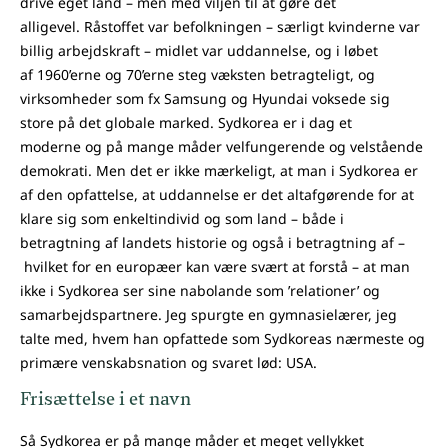
drive eget land – men med viljen til at gøre det
alligevel. Råstoffet var befolkningen – særligt kvinderne var
billig arbejdskraft – midlet var uddannelse, og i løbet
af 1960’erne og 70’erne steg væksten betragteligt, og
virksomheder som fx Samsung og Hyundai voksede sig
store på det globale marked. Sydkorea er i dag et
moderne og på mange måder velfungerende og velstående
demokrati. Men det er ikke mærkeligt, at man i Sydkorea er
af den opfattelse, at uddannelse er det altafgørende for at
klare sig som enkeltindivid og som land – både i
betragtning af landets historie og også i betragtning af –
hvilket for en europæer kan være svært at forstå – at man
ikke i Sydkorea ser sine nabolande som ’relationer’ og
samarbejdspartnere. Jeg spurgte en gymnasielærer, jeg
talte med, hvem han opfattede som Sydkoreas nærmeste og
primære venskabsnation og svaret lød: USA.
Frisættelse i et navn
Så Sydkorea er på mange måder et meget vellykket