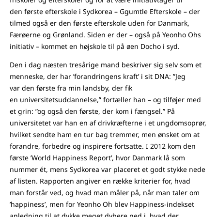
den første efterskole i Sydkorea – Ggumtle Efterskole – der
tilmed også er den første efterskole uden for Danmark,
Færøerne og Grønland. Siden er der – også på Yeonho Ohs
initiativ – kommet en højskole til på øen Docho i syd.
Den i dag næsten tresårige mand beskriver sig selv som et
menneske, der har ’forandringens kraft’ i sit DNA: ”Jeg
var den første fra min landsby, der fik
en universitetsuddannelse,” fortæller han – og tilføjer med
et grin: ”og også den første, der kom i fængsel.” På
universitetet var han en af drivkræfterne i et ungdomsoprør,
hvilket sendte ham en tur bag tremmer, men ønsket om at
forandre, forbedre og inspirere fortsatte. I 2012 kom den
første ’World Happiness Report’, hvor Danmark lå som
nummer ét, mens Sydkorea var placeret et godt stykke nede
af listen. Rapporten angiver en række kriterier for, hvad
man forstår ved, og hvad man måler på, når man taler om
’happiness’, men for Yeonho Oh blev Happiness-indekset
anledning til at dykke meget dybere ned i, hvad der