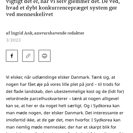
vigtigt det er, når vi selv glemmer det. De ved,
hvad et dybt konkurrencepræget system gør
ved menneskelivet
af Ingrid Ank, ansvarshavende redaktør
3/2023
Vi elsker, når udlændinge elsker Danmark. Tænk sig, at
nogen har fået øje på vores lille plet på jord – til trods for
det flade landskab, den ubestemmelige kost og de (lidt for)
velordnede parcelhuskvarterer – tænk at nogen alligevel
kan se, at her er da noget helt særligt. Og i Sydkorea kan
man møde nogen, der elsker Danmark. Det interessante er
imidlertid ikke, at de gør det, men hvorfor. I Sydkorea kan
man nemlig møde mennesker, der har et skarpt blik for