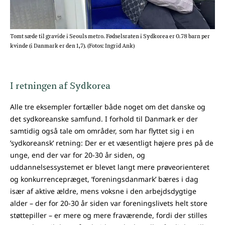
Tomt sæde til gravide i Seouls metro. Fødselsraten i Sydkorea er 0.78 barn per
kvinde (i Danmark er den 1,7). (Fotos: Ingrid Ank)
I retningen af Sydkorea
Alle tre eksempler fortæller både noget om det danske og
det sydkoreanske samfund. I forhold til Danmark er der
samtidig også tale om områder, som har flyttet sig i en
’sydkoreansk’ retning: Der er et væsentligt højere pres på de
unge, end der var for 20-30 år siden, og
uddannelsessystemet er blevet langt mere prøveorienteret
og konkurrencepræget, ’foreningsdanmark’ bæres i dag
især af aktive ældre, mens voksne i den arbejdsdygtige
alder – der for 20-30 år siden var foreningslivets helt store
støttepiller – er mere og mere fraværende, fordi der stilles