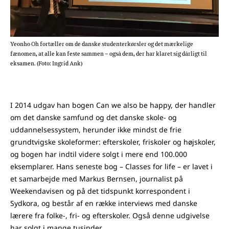
Yeonho Oh fortæller om de danske studenterkørsler og det mærkelige
fænomen, at alle kan feste sammen – også dem, der har klaret sig dårligt til
eksamen. (Foto: Ingrid Ank)
I 2014 udgav han bogen Can we also be happy, der handler
om det danske samfund og det danske skole- og
uddannelsessystem, herunder ikke mindst de frie
grundtvigske skoleformer: efterskoler, friskoler og højskoler,
og bogen har indtil videre solgt i mere end 100.000
eksemplarer. Hans seneste bog – Classes for life – er lavet i
et samarbejde med Markus Bernsen, journalist på
Weekendavisen og på det tidspunkt korrespondent i
Sydkora, og består af en række interviews med danske
lærere fra folke-, fri- og efterskoler. Også denne udgivelse
har solgt i mange tusinder.