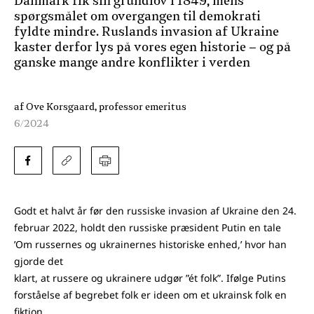
Danmark fik sin grundlov i 1849, mens
spørgsmålet om overgangen til demokrati
fyldte mindre. Ruslands invasion af Ukraine
kaster derfor lys på vores egen historie – og på
ganske mange andre konflikter i verden
af Ove Korsgaard, professor emeritus
6/2024
Godt et halvt år før den russiske invasion af Ukraine den 24.
februar 2022, holdt den russiske præsident Putin en tale
’Om russernes og ukrainernes historiske enhed,’ hvor han
gjorde det
klart, at russere og ukrainere udgør ”ét folk”. Ifølge Putins
forståelse af begrebet folk er ideen om et ukrainsk folk en
fiktion.