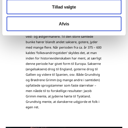
Tillad valgte
Germanere
Afvis
Germanere er en samlebetegnelse for en lang
række såkaldte ’folkestammer’, der ofte inddeles i
vest- og østgermanere. Til den store samlede
bunke hører blandt andet saksere, gotere, jyder
med mange flere. Når perioden fra ca. år 375 – 600
kaldes ’folkevandringstiden’ skyldes det, at man
inden for historievidenskaben har ment, at særligt
denne periode har givet form til Europa. Sakserne
(angelsaksere) drog til England, goterne drog til
Gallien og videre til Spanien, osv. Både Grundtvig
og Brødrene Grimm (og mange andre i samtiden)
opfattede sprogstammer som faste størrelser –
men nåede til to forskellige resultater: Jacob
Grimm mente, at jyderne hørte til Tyskland.
Grundtvig mente, at danskerne udgjorde et folk i
egen ret.