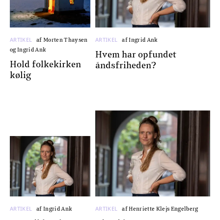
ARTIKEL
ARTIKEL
af Morten Thaysen
af Ingrid Ank
og Ingrid Ank
Hvem har opfundet
Hold folkekirken
åndsfriheden?
kølig
ARTIKEL
ARTIKEL
af Ingrid Ank
af Henriette Klejs Engelberg