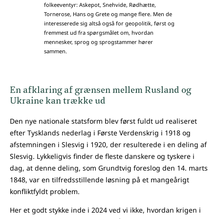
folkeeventyr: Askepot, Snehvide, Rødhætte,
Tornerose, Hans og Grete og mange flere. Men de
interesserede sig altså også for geopolitik, først og
fremmest ud fra spørgsmålet om, hvordan
mennesker, sprog og sprogstammer hører
sammen.
En afklaring af grænsen mellem Rusland og
Ukraine kan trække ud
Den nye nationale statsform blev først fuldt ud realiseret
efter Tysklands nederlag i Første Verdenskrig i 1918 og
afstemningen i Slesvig i 1920, der resulterede i en deling af
Slesvig. Lykkeligvis finder de fleste danskere og tyskere i
dag, at denne deling, som Grundtvig foreslog den 14. marts
1848, var en tilfredsstillende løsning på et mangeårigt
konfliktfyldt problem.
Her et godt stykke inde i 2024 ved vi ikke, hvordan krigen i