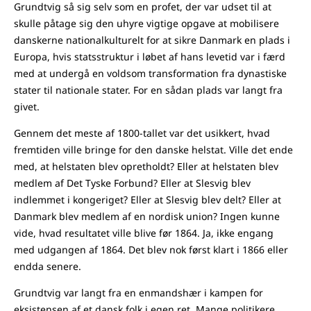
Grundtvig så sig selv som en profet, der var udset til at
skulle påtage sig den uhyre vigtige opgave at mobilisere
danskerne nationalkulturelt for at sikre Danmark en plads i
Europa, hvis statsstruktur i løbet af hans levetid var i færd
med at undergå en voldsom transformation fra dynastiske
stater til nationale stater. For en sådan plads var langt fra
givet.
Gennem det meste af 1800-tallet var det usikkert, hvad
fremtiden ville bringe for den danske helstat. Ville det ende
med, at helstaten blev opretholdt? Eller at helstaten blev
medlem af Det Tyske Forbund? Eller at Slesvig blev
indlemmet i kongeriget? Eller at Slesvig blev delt? Eller at
Danmark blev medlem af en nordisk union? Ingen kunne
vide, hvad resultatet ville blive før 1864. Ja, ikke engang
med udgangen af 1864. Det blev nok først klart i 1866 eller
endda senere.
Grundtvig var langt fra en enmandshær i kampen for
eksistensen af et dansk folk i egen ret. Mange politikere,