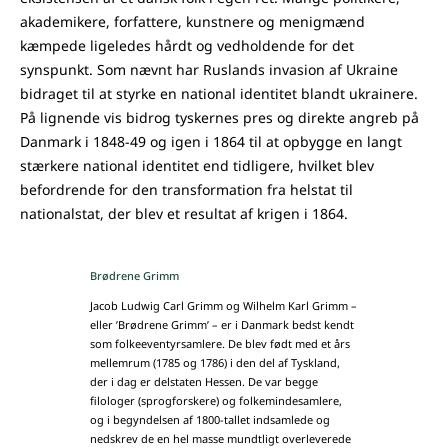
akademikere, forfattere, kunstnere og menigmænd
kæmpede ligeledes hårdt og vedholdende for det
synspunkt. Som nævnt har Ruslands invasion af Ukraine
bidraget til at styrke en national identitet blandt ukrainere.
På lignende vis bidrog tyskernes pres og direkte angreb på
Danmark i 1848-49 og igen i 1864 til at opbygge en langt
stærkere national identitet end tidligere, hvilket blev
befordrende for den transformation fra helstat til
nationalstat, der blev et resultat af krigen i 1864.
Brødrene Grimm
Jacob Ludwig Carl Grimm og Wilhelm Karl Grimm –
eller ’Brødrene Grimm’ – er i Danmark bedst kendt
som folkeeventyrsamlere. De blev født med et års
mellemrum (1785 og 1786) i den del af Tyskland,
der i dag er delstaten Hessen. De var begge
filologer (sprogforskere) og folkemindesamlere,
og i begyndelsen af 1800-tallet indsamlede og
nedskrev de en hel masse mundtligt overleverede