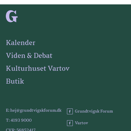
Kalender
Viden & Debat
Kulturhuset Vartov
Butik
E: hej@grundtvigskforum.dk
Grundtvigsk Forum
T: 4193 9000
Vartov
CVR: 56852417