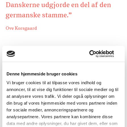
Danskerne udgjorde en del af den
germanske stamme.”
Ove Korsgaard
Demokrati og geografi hang uløseligt sammen i
1848 som optakt til grundloven
Grundtvig bliver i dag tit skoset for, at han ikke var
Denne hjemmeside bruger cookies
helhjertet demokrat, og samtidig bliver han kritiseret for, at
han var alt for national. Men dermed ser man bort fra, at
Vi bruger cookies til at tilpasse vores indhold og
demokrati og geografi hang uløseligt sammen i 1848.
annoncer, til at vise dig funktioner til sociale medier og til
Kernespørgsmålet var: Hvilken statsform skulle udgøre
at analysere vores trafik. Vi deler også oplysninger om
rammen om den nye styreform? Grundtvig var især optaget
din brug af vores hjemmeside med vores partnere inden
af statsformen, altså af det geopolitiske spørgsmål. I en tale
for sociale medier, annonceringspartnere og
den 14. marts 1848 tog han afstand fra de nationalliberales
analysepartnere. Vores partnere kan kombinere disse
krav om, at hele Slesvig skulle indlemmes i Danmark, altså
data med andre oplysninger, du har givet dem, eller som