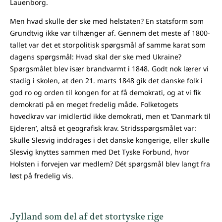
Lauenborg.
Men hvad skulle der ske med helstaten? En statsform som
Grundtvig ikke var tilhænger af. Gennem det meste af 1800-
tallet var det et storpolitisk spørgsmål af samme karat som
dagens spørgsmål: Hvad skal der ske med Ukraine?
Spørgsmålet blev især brandvarmt i 1848. Godt nok lærer vi
stadig i skolen, at den 21. marts 1848 gik det danske folk i
god ro og orden til kongen for at få demokrati, og at vi fik
demokrati på en meget fredelig måde. Folketogets
hovedkrav var imidlertid ikke demokrati, men et ’Danmark til
Ejderen’, altså et geografisk krav. Stridsspørgsmålet var:
Skulle Slesvig inddrages i det danske kongerige, eller skulle
Slesvig knyttes sammen med Det Tyske Forbund, hvor
Holsten i forvejen var medlem? Dét spørgsmål blev langt fra
løst på fredelig vis.
Jylland som del af det stortyske rige