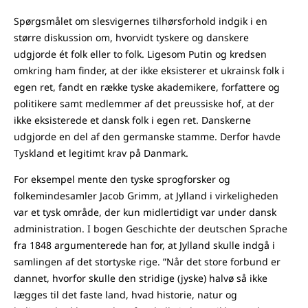
Spørgsmålet om slesvigernes tilhørsforhold indgik i en
større diskussion om, hvorvidt tyskere og danskere
udgjorde ét folk eller to folk. Ligesom Putin og kredsen
omkring ham finder, at der ikke eksisterer et ukrainsk folk i
egen ret, fandt en række tyske akademikere, forfattere og
politikere samt medlemmer af det preussiske hof, at der
ikke eksisterede et dansk folk i egen ret. Danskerne
udgjorde en del af den germanske stamme. Derfor havde
Tyskland et legitimt krav på Danmark.
For eksempel mente den tyske sprogforsker og
folkemindesamler Jacob Grimm, at Jylland i virkeligheden
var et tysk område, der kun midlertidigt var under dansk
administration. I bogen Geschichte der deutschen Sprache
fra 1848 argumenterede han for, at Jylland skulle indgå i
samlingen af det stortyske rige. ”Når det store forbund er
dannet, hvorfor skulle den stridige (jyske) halvø så ikke
lægges til det faste land, hvad historie, natur og