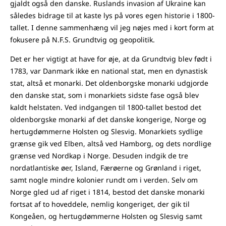
gjaldt også den danske. Ruslands invasion af Ukraine kan
således bidrage til at kaste lys på vores egen historie i 1800-
tallet. I denne sammenhæng vil jeg nøjes med i kort form at
fokusere på N.F.S. Grundtvig og geopolitik.
Det er her vigtigt at have for øje, at da Grundtvig blev født i
1783, var Danmark ikke en national stat, men en dynastisk
stat, altså et monarki. Det oldenborgske monarki udgjorde
den danske stat, som i monarkiets sidste fase også blev
kaldt helstaten. Ved indgangen til 1800-tallet bestod det
oldenborgske monarki af det danske kongerige, Norge og
hertugdømmerne Holsten og Slesvig. Monarkiets sydlige
grænse gik ved Elben, altså ved Hamborg, og dets nordlige
grænse ved Nordkap i Norge. Desuden indgik de tre
nordatlantiske øer, Island, Færøerne og Grønland i riget,
samt nogle mindre kolonier rundt om i verden. Selv om
Norge gled ud af riget i 1814, bestod det danske monarki
fortsat af to hoveddele, nemlig kongeriget, der gik til
Kongeåen, og hertugdømmerne Holsten og Slesvig samt