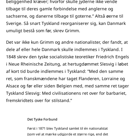
beliggenhed kræver; hvorfor skulle jyderne ikke vende
tilbage til deres gamle forbindelse med anglerne og
sachserne, og danerne tilbage til goterne.” Altså øerne til
Sverige. Så snart Tyskland reorganiserer sig, kan Danmark
umuligt bestå som før, skrev Grimm.
Det var ikke kun Grimm og andre nationalister, der fandt, at
dele af eller hele Danmark skulle indlemmes i Tyskland. I
1848 skrev den tyske socialistiske teoretiker Friedrich Engels
i Neue Rheinische Zeitung, at hertugdømmet Slesvig i løbet
af kort tid burde indlemmes i Tyskland: ”Med den samme
ret, som franskmændene har taget Flanderen, Lorraine og
Alsace og før eller siden Belgien med, med samme ret tager
Tyskland Slesvig: Med civilisationens ret over for barbariet,
fremskridtets over for stilstand.”
Det Tyske Forbund
Først i 1871 blev Tyskland samlet til én nationalstat
(som vel at mærke udgjorde et større rige, end det