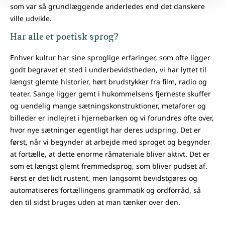
som var så grundlæggende anderledes end det danskere
ville udvikle.
Har alle et poetisk sprog?
Enhver kultur har sine sproglige erfaringer, som ofte ligger
godt begravet et sted i underbevidstheden, vi har lyttet til
længst glemte historier, hørt brudstykker fra film, radio og
teater. Sange ligger gemt i hukommelsens fjerneste skuffer
og uendelig mange sætningskonstruktioner, metaforer og
billeder er indlejret i hjernebarken og vi forundres ofte over,
hvor nye sætninger egentligt har deres udspring. Det er
først, når vi begynder at arbejde med sproget og begynder
at fortælle, at dette enorme råmateriale bliver aktivt. Det er
som et længst glemt fremmedsprog, som bliver pudset af.
Først er det lidt rustent, men langsomt bevidstgøres og
automatiseres fortællingens grammatik og ordforråd, så
den til sidst bruges uden at man tænker over den.