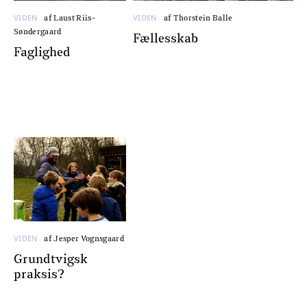
VIDEN
VIDEN
af Laust Riis-
af Thorstein Balle
Søndergaard
Fællesskab
Faglighed
VIDEN
af Jesper Vognsgaard
Grundtvigsk
praksis?