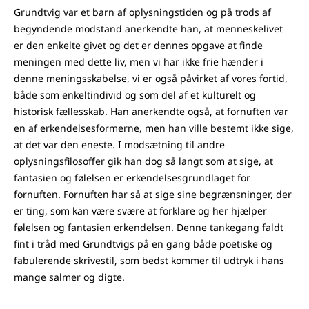
Grundtvig var et barn af oplysningstiden og på trods af
begyndende modstand anerkendte han, at menneskelivet
er den enkelte givet og det er dennes opgave at finde
meningen med dette liv, men vi har ikke frie hænder i
denne meningsskabelse, vi er også påvirket af vores fortid,
både som enkeltindivid og som del af et kulturelt og
historisk fællesskab. Han anerkendte også, at fornuften var
en af erkendelsesformerne, men han ville bestemt ikke sige,
at det var den eneste. I modsætning til andre
oplysningsfilosoffer gik han dog så langt som at sige, at
fantasien og følelsen er erkendelsesgrundlaget for
fornuften. Fornuften har så at sige sine begrænsninger, der
er ting, som kan være svære at forklare og her hjælper
følelsen og fantasien erkendelsen. Denne tankegang faldt
fint i tråd med Grundtvigs på en gang både poetiske og
fabulerende skrivestil, som bedst kommer til udtryk i hans
mange salmer og digte.