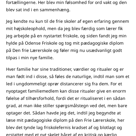
fortællingerne. Her blev min følsomhed for ord vakt og den
blev sat ind i en sammenhæng.
Jeg kendte nu kun til de frie skoler af egen erfaring gennem
mit højskoleophold, men da jeg blev færdig som lærer fik
jeg arbejde på en nystartet friskole, og siden fandt jeg min
hylde på Odense Friskole og tog mit pædagogiske diplom
på Den frie Lærerskole og føler mig nu usædvanligt godt
tilpas i min nye familie.
Hver familie har sine traditioner, værdier og ritualer og er
man født ind i disse, så føles de naturlige, indtil man som et
led i ungdommeligt oprør distancerer sig fra dem. For et
nyoptaget familiemedlem kan disse ritualer give en enorm
følelse af tilhørsforhold, fordi det er ritualiseret i en sådan
grad, at man ikke stiller spørgsmålstegn ved det, men bare
optager det. Sådan havde jeg det, indtil jeg begyndte at
læse mit pædagogiske diplom på den Frie Lærerskole, her
blev det tynde lag friskolefernis kradset af og blotlagt og
erstattet med et nyt skelet båret af en kritisk og kærlig