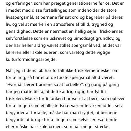
og erfaringer, som har præget generationerne før os. Det er
i mødet med disse fortællinger, som indeholder de store
livsspørgsmål, at børnene får sat ord og begreber på deres
liv, og vel at mærke i en atmosfære af tillid, tryghed og
gensidighed. Dette er nærmest en hellig søjle i friskolernes
selvforståelse som en uskrevet og uimodsagt grundlov, og
der har heller aldrig været stillet spørgsmål ved, at det var
læreren eller skolelederen, som varetog dette vigtige
kulturformidlingsarbejde.
Når jeg i tidens løb har fortalt ikke-friskolemennesker om
fortælling, så har et af de første spørgsmål altid været:
”Hvornår lærer børnene så at fortælle?”, og gang på gang
har jeg måtte tilstå, at dette aldrig rigtig har fyldt i
friskolen. Måske fordi tanken har været at børn, som oplever
fortællingen som et allestedsnærværende virkemiddel, selv
begynder at fortælle, måske har man frygtet, at børnene
begyndte at bruge fortællingen som selviscenesættende
eller måske har skoleformen, som har meget stærke