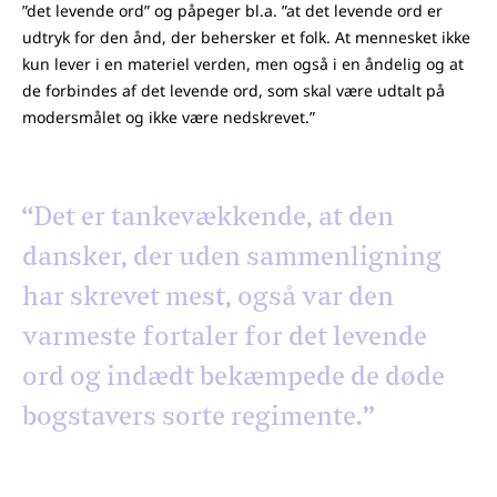
”det levende ord” og påpeger bl.a. ”at det levende ord er
udtryk for den ånd, der behersker et folk. At mennesket ikke
kun lever i en materiel verden, men også i en åndelig og at
de forbindes af det levende ord, som skal være udtalt på
modersmålet og ikke være nedskrevet.”
“Det er tankevækkende, at den
dansker, der uden sammenligning
har skrevet mest, også var den
varmeste fortaler for det levende
ord og indædt bekæmpede de døde
bogstavers sorte regimente.”