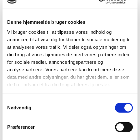
Denne hjemmeside bruger cookies
Vi bruger cookies til at tilpasse vores indhold og
annoncer, til at vise dig funktioner til sociale medier og til
at analysere vores trafik. Vi deler også oplysninger om
din brug af vores hjemmeside med vores partnere inden
for sociale medier, annonceringspartnere og
Christen Kold
analysepartnere. Vores partnere kan kombinere disse
data med andre oplysninger, du har givet dem, eller som
de har indsamlet fra din brug af deres tjenester.
“
Poesien er beretningen om folkets
Samtykkevalg
drømme og historien er beretningen
Nødvendig
om, hvordan det gik med at føre
drømmene ud i verden.
”
Præferencer