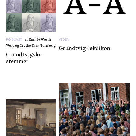
PODCAST
VIDEN
af Emilie Westh
Wold og Grethe Kirk Tornberg
Grundtvig-leksikon
Grundtvigske
stemmer