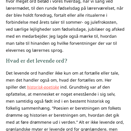
hvor meget ord betød i vores hverdag, når vi sang ved
lærermødet, til den runde fødselsdag på lærerværelset, når
der blev holdt foredrag, fortalt eller alle ritualerne i
forbindelse med årets taler til sommer- og julefrokosten,
ved særlige lejligheder som fødselsdage, jubilæer og afsked
med en medarbejder. Jeg lagde også mærke til, hvordan
man talte til hinanden og hvilke forventninger der var til
elevernes og lærernes sprog.
Hvad er det levende ord?
Det levende ord handler ikke kun om at fortælle eller tale,
men det handler også om, hvad der fortælles om. Her
spiller det
historisk-poetiske
ind. Grundtvig var af den
opfattelse, at mennesket er noget enestående i sig selv,
men samtidig også født ind i en bestemt historisk og
folkelig sammenhæng. ”Poesien er beretningen om folkets
drømme og historien er beretningen om, hvordan det gik
med at føre drømmene ud i verden.” Alt er ikke levende ord,
grønlandske myter er levende ord for grønlændere, men