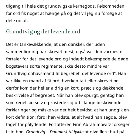
tilgang til hele det grundtvigske kernegods. Følsomheden
for ord fik noget at hænge på og det vil jeg nu forsøge at
dele ud af:
Grundtvig og det levende ord
Det er tankevækkende, at den dansker, der uden
sammenligning har skrevet mest, også var den varmeste
fortaler for det levende ord og indædt bekæmpede de døde
bogstavers sorte regimente. Ikke desto mindre var
Grundtvig ophavsmand til begrebet ”det levende ord”. Han
var ikke en mand af få ord, hverken talt eller skrevet og
derfor kom der heller aldrig en kort, præcis og dækkende
beskrivelse af begrebet. Når han blev spurgt, gentog han
som regel sig selv og kastede sig ud i lange beskrivende
forklaringer og måske var det helt bevidst, at han undgik en
kort definition, fordi han vidste, at alt hvad han sagde, blev
taget for pålydende. Forfatteren Finn Abrahimowitz forsøger
i sin bog,
Grundtvig – Danmark til lykke
at give flere bud på