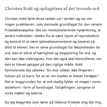
Christen Kold og opdagelsen af det levende ord
Christen Kold førte disse tanker ud i verden og var om
nogen praktikeren, som dannede grundlaget for den senere
friskolebevægelse. Det var revolutionerende nytænkning, at
ændre indholdet i skolen fra at være styret af reproduktion
og kontrol til at være oplevelsesorienteret og baseret på
tillid til eleven. Det er selve grundlaget for følsomheden for
ord, den er båret af kærlighed og begejstring for ord, og
den kan ikke videregives, hvis det også skal kontrolleres, om
den er blevet optaget på den rigtige måde. Kold
formulerede det således: ”En mor stikker ikke fingeren i
halsen på sit barn, for at se, om maden er blevet fordøjet.”
Det er baggrunden for, at ord stadig fylder så meget i vores
skoleform i form af foredraget, fortællingen, sangene til
vores møder og talerne.
Da jeg begyndte som lærer på Odense Friskole slog det mig,