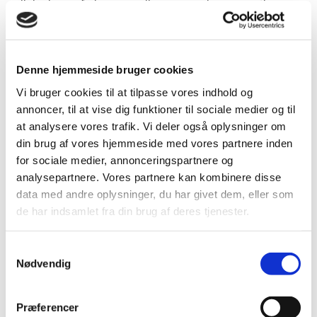
ulighedens erfaringer – mellem mennesker, generationer
og livsvilkår.
Samtalen føres mellem
Michael Bang Petersen
, professor
og leder af Magtudredningen 2.0, og en særlig gæst, der
Denne hjemmeside bruger cookies
annonceres senere.
Vi bruger cookies til at tilpasse vores indhold og
Entré inkl. en fyraftensdrink: 75 kr. / 50 kr. for studerende
annoncer, til at vise dig funktioner til sociale medier og til
eller
medlemmer af Grundtvigsk Forum
.
at analysere vores trafik. Vi deler også oplysninger om
din brug af vores hjemmeside med vores partnere inden
for sociale medier, annonceringspartnere og
analysepartnere. Vores partnere kan kombinere disse
data med andre oplysninger, du har givet dem, eller som
de har indsamlet fra din brug af deres tjenester.
Vil du være en del af fællesskabet? Få
vores nyhedsbrev tilsendt direkte til
din indbakke.
Samtykkevalg
Nødvendig
TILMELD
Præferencer