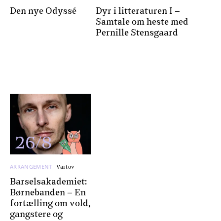
Den nye Odyssé
Dyr i litteraturen I –
Samtale om heste med
Pernille Stensgaard
26/8
ARRANGEMENT
Vartov
Barselsakademiet:
Børnebanden – En
fortælling om vold,
gangstere og