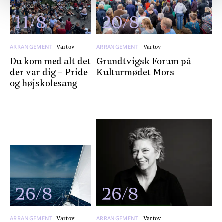
11/8
20/8
ARRANGEMENT
ARRANGEMENT
Vartov
Vartov
Du kom med alt det
Grundtvigsk Forum på
der var dig – Pride
Kulturmødet Mors
og højskolesang
26/8
26/8
ARRANGEMENT
ARRANGEMENT
Vartov
Vartov