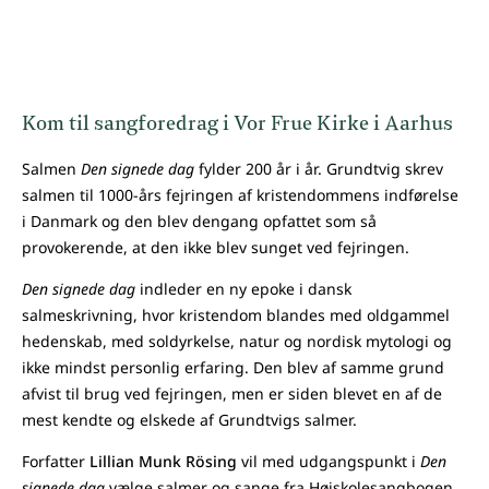
Kom til sangforedrag i Vor Frue Kirke i Aarhus
Salmen
Den signede dag
fylder 200 år i år.
Grundtvig skrev
salmen til 1000-års fejringen af kristendommens indførelse
i Danmark og den blev dengang opfattet som så
provokerende, at den ikke blev sunget ved fejringen.
Den signede dag
indleder en ny epoke i dansk
salmeskrivning, hvor kristendom blandes med oldgammel
hedenskab, med soldyrkelse, natur og nordisk mytologi og
ikke mindst personlig erfaring. Den blev af samme grund
afvist til brug ved fejringen, men er siden blevet en af de
mest kendte og elskede af Grundtvigs salmer.
Forfatter
Lillian Munk Rösing
vil med udgangspunkt i
Den
signede dag
vælge salmer og sange fra Højskolesangbogen,