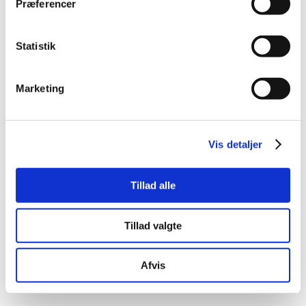
Præferencer
Statistik
Festivalen Himmelblå arrangeres af
Marketing
Grundtvigsk Forum. Vil du vide mere
om foreningen, og være en del af
fællesskabet? Få vores nyhedsbrev
Vis detaljer
tilsendt direkte til din indbakke.
Tillad alle
TILMELD
hej@grundtvigskforum.dk
Klik 'tilmeld' for at modtage lejlighedsvise e-mails fra
Tillad valgte
Grundtvigsk Forum. Du kan altid vælge at afmelde dig igen.
Afvis