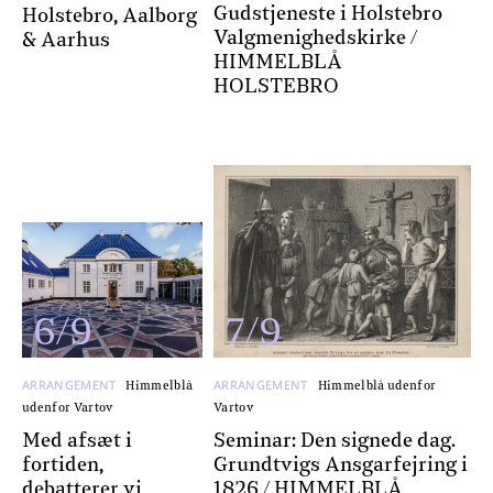
Gudstjeneste i Holstebro
Holstebro, Aalborg
Valgmenighedskirke /
& Aarhus
HIMMELBLÅ
HOLSTEBRO
6/9
7/9
ARRANGEMENT
ARRANGEMENT
Himmelblå
Himmelblå udenfor
udenfor Vartov
Vartov
Med afsæt i
Seminar: Den signede dag.
fortiden,
Grundtvigs Ansgarfejring i
debatterer vi
1826 / HIMMELBLÅ