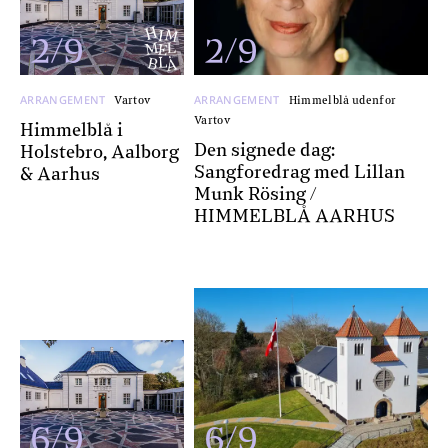
2/9
2/9
ARRANGEMENT
ARRANGEMENT
Vartov
Himmelblå udenfor
Vartov
Himmelblå i
Den signede dag:
Holstebro, Aalborg
Sangforedrag med Lillan
& Aarhus
Munk Rösing /
HIMMELBLÅ AARHUS
6/9
6/9