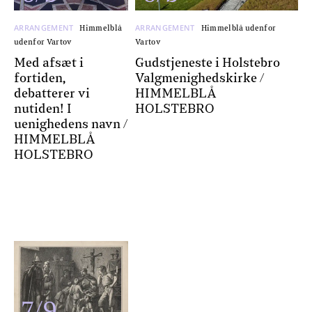
ARRANGEMENT
ARRANGEMENT
Himmelblå
Himmelblå udenfor
udenfor Vartov
Vartov
Med afsæt i
Gudstjeneste i Holstebro
fortiden,
Valgmenighedskirke /
debatterer vi
HIMMELBLÅ
nutiden! I
HOLSTEBRO
uenighedens navn /
HIMMELBLÅ
HOLSTEBRO
7/9