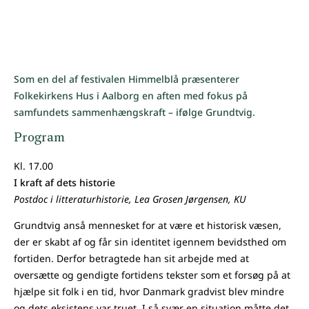
Som en del af festivalen Himmelblå præsenterer
Folkekirkens Hus i Aalborg en aften med fokus på
samfundets sammenhængskraft – ifølge Grundtvig.
Program
Kl. 17.00
I kraft af dets historie
Postdoc i litteraturhistorie, Lea Grosen Jørgensen, KU
Grundtvig anså mennesket for at være et historisk væsen,
der er skabt af og får sin identitet igennem bevidsthed om
fortiden. Derfor betragtede han sit arbejde med at
oversætte og gendigte fortidens tekster som et forsøg på at
hjælpe sit folk i en tid, hvor Danmark gradvist blev mindre
og dets eksistens var truet. I så svær en situation måtte det