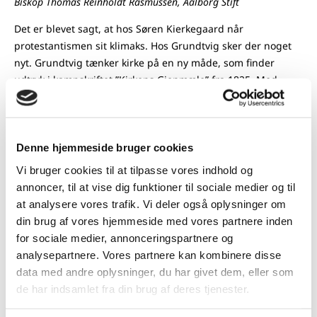
Biskop Thomas Reinholdt Rasmussen, Aalborg Stift
Det er blevet sagt, at hos Søren Kierkegaard når
protestantismen sit klimaks. Hos Grundtvig sker der noget
nyt. Grundtvig tænker kirke på en ny måde, som finder
udtryk i kampskriftet ”Kirkens Gjenmæle” fra 1825. Med
udgangspunkt i dette skrift vil vi se hvordan Grundtvigs
kirketanker finder indpas og måske endog ikke finder
indpas i dagens danske kirke. For Grundtvig var kristendom
altid nutid og det var i mødet med den lyslevende Kristus,
Denne hjemmeside bruger cookies
at kirken blev til. Hvordan stiller det samtalen i dag om tro,
Vi bruger cookies til at tilpasse vores indhold og
forkyndelse, dåb og kirke?
annoncer, til at vise dig funktioner til sociale medier og til
at analysere vores trafik. Vi deler også oplysninger om
Entré: 150 kr. inkl. et let aftensmåltid.
Køb billet her
.
din brug af vores hjemmeside med vores partnere inden
Arrangementet bliver til i samarbejde mellem
Folkekirkens
for sociale medier, annonceringspartnere og
Hus
, Folkeuniversitetet og Grundtvigsk Forum
analysepartnere. Vores partnere kan kombinere disse
data med andre oplysninger, du har givet dem, eller som
de har indsamlet fra din brug af deres tjenester.
Del af Himmelblå