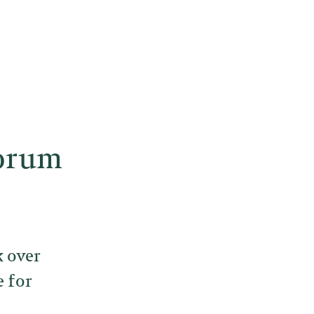
orum
k over
e for