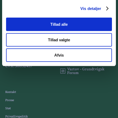
Vis detaljer
Kulturhuset Vartov
Butik
Tillad alle
Tillad valgte
E: hej@grundtvigskforum.dk
Grundtvigsk Forum
Afvis
T: 4193 9000
Vartov
CVR: 56852417
Vartov - Grundtvigsk
Forum
Kontakt
Presse
Støt
Privatlivspolitik