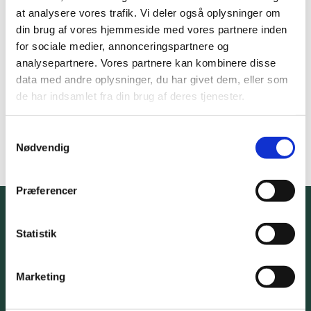
at analysere vores trafik. Vi deler også oplysninger om
din brug af vores hjemmeside med vores partnere inden
for sociale medier, annonceringspartnere og
analysepartnere. Vores partnere kan kombinere disse
data med andre oplysninger, du har givet dem, eller som
Send forespørgsel
(nyt vindue/fane)
de har indsamlet fra din brug af deres tjenester.
Samtykkevalg
Nødvendig
Præferencer
Statistik
Kalender
Marketing
Viden & Debat