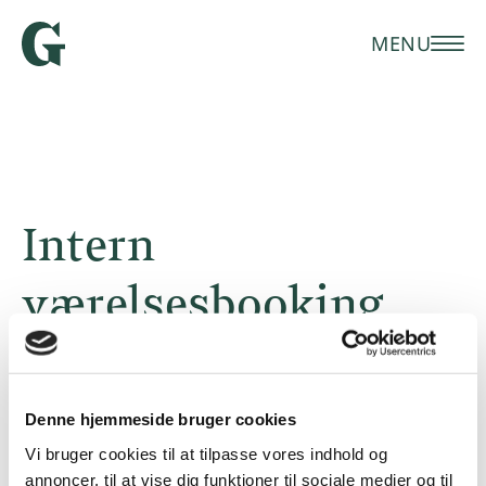
MENU
Intern
værelsesbooking
Her kan du som medarbejder eller
styrelsesmedlem i Grundtvgisk Forum sende en
Denne hjemmeside bruger cookies
forespørgsel på et værelse i Vartov.
Vi bruger cookies til at tilpasse vores indhold og
annoncer, til at vise dig funktioner til sociale medier og til