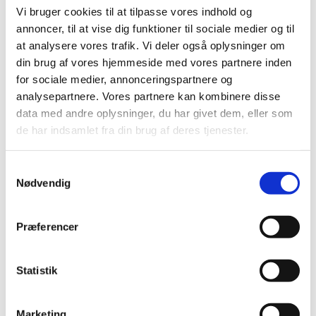
Vi bruger cookies til at tilpasse vores indhold og
annoncer, til at vise dig funktioner til sociale medier og til
Studiekreds - Det frie menneske er hjemme i
at analysere vores trafik. Vi deler også oplysninger om
verden
din brug af vores hjemmeside med vores partnere inden
Studiekreds i Vartov d. 15. september, 22. september, 29.
for sociale medier, annonceringspartnere og
september, 6. oktober 2026.
analysepartnere. Vores partnere kan kombinere disse
data med andre oplysninger, du har givet dem, eller som
de har indsamlet fra din brug af deres tjenester.
Samtykkevalg
Nødvendig
Præferencer
Statistik
Marketing