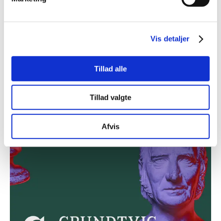
Vis detaljer
Konference: Er folkeligheden dansk? Grundtvig
i nationalt og europæisk perspektiv /
Tillad alle
Himmelblå
Konference om Grundtvig og folkelighed under
Tillad valgte
festivalen Himmelblå. Billetten er inkl. mad og drikke.
Afvis