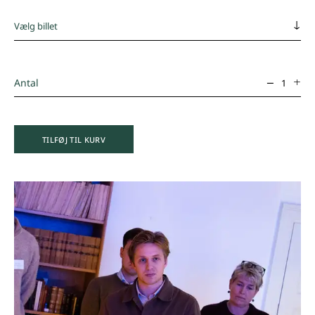
Antal
–
+
TILFØJ TIL KURV