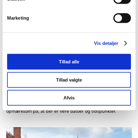
Marketing
Vis detaljer
Tillad alle
Tillad valgte
Bliv Grundtvigformidler
Kursusforløb over seks gange for dig, der ønsker at
Afvis
styrke din forståelse af Grundtvigs tænkning. Vær
opmærksom på, at der er flere datoer og tidspunkter.