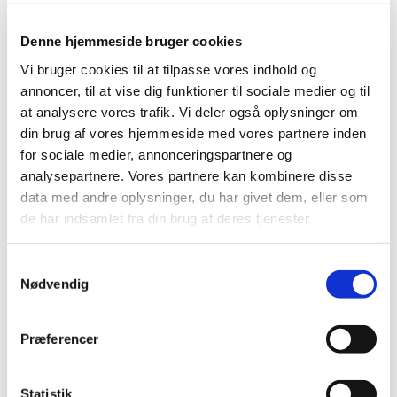
Denne hjemmeside bruger cookies
Vi bruger cookies til at tilpasse vores indhold og
annoncer, til at vise dig funktioner til sociale medier og til
at analysere vores trafik. Vi deler også oplysninger om
din brug af vores hjemmeside med vores partnere inden
for sociale medier, annonceringspartnere og
analysepartnere. Vores partnere kan kombinere disse
data med andre oplysninger, du har givet dem, eller som
Fyraftenssang: MAGT / AFMAGT
de har indsamlet fra din brug af deres tjenester.
Fyraftensarrangement med sang og refleksioner onsdag
Samtykkevalg
den 23/9 kl. 17.00-18.30
Nødvendig
Præferencer
Statistik