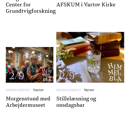
Center for
AFSKUM i Vartov Kirke
Grundtvigforskning
2/9
2/9
ARRANGEMENT
ARRANGEMENT
Vartov
Vartov
Morgenstund med
Stillelæsning og
Arbejdermuseet
onsdagsbar