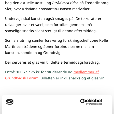
bag den aktuelle udstilling
I tråd med tiden
på Frederiksborg
Slot, hvor Kristiane Konstantin-Hansen medvirker.
Undervejs skal kunsten også smages på. De to kuratorer
udvælger hver et værk, som fortolkes gennem små
sanselige snacks skabt særligt til denne eftermiddag.
Som afslutning samler forsker og forskningschef
Lone Kølle
Martinsen
trådene og åbner forbindelserne mellem
kunsten, samtiden og Grundtvig.
Der serveres et glas vin til dette eftermiddagsforedrag.
Entré:
100 kr. / 75 kr. for studerende og
medlemmer af
Grundtvigsk Forum
. Billetten er inkl. snacks og et glas vin.
Arrangementet er en del af
Himmelblå
– en
sensommerfestival fyldt med debatter, koncerter,
fællessang, foredrag – og meget mere. Himmelblå afholdes