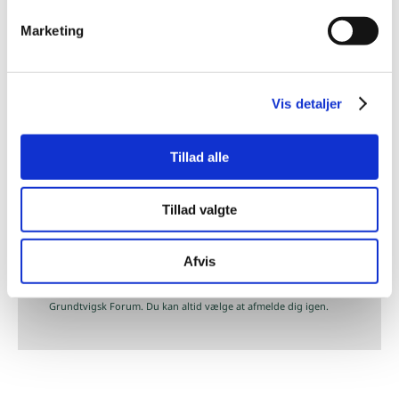
Marketing
Vis detaljer
Festivalen Himmelblå arrangeres af
Grundtvigsk Forum. Vil du vide mere
om foreningen, og være en del af
Tillad alle
fællesskabet? Få vores nyhedsbrev
tilsendt direkte til din indbakke.
Tillad valgte
TILMELD
Afvis
hej@grundtvigskforum.dk
Klik 'tilmeld' for at modtage lejlighedsvise e-mails fra
Grundtvigsk Forum. Du kan altid vælge at afmelde dig igen.