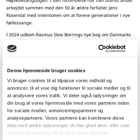
Højskolesangbogen. I den forbindelse har han blandt andet
arbejdet sammen med den 50 år ældre forfatter Jens
Rosendal med intentionen om at forene generationer i nye
fællessange.
I 2024 udkom Rasmus Skov Borrings nye bog om Danmarks
syngende folkekultur, hvor han sætter ord på den kultur, vi
deler med hinanden, når vi synger sammen. Han har
desuden en række albumudgivelser bag sig med
klavermusik og fortolkninger af danske sange. Han modtog i
Denne hjemmeside bruger cookies
2019 N.F.S. Grundtvigs Pris for sit arbejde med at formidle
fællessangstraditionen både i Danmark og i udlandet.
Vi bruger cookies til at tilpasse vores indhold og
annoncer, til at vise dig funktioner til sociale medier og til
Baren er åben før arrangementet og i pausen.
at analysere vores trafik. Vi deler også oplysninger om
din brug af vores hjemmeside med vores partnere inden
Se mere på
www.rasmusskovborring.dk
for sociale medier, annonceringspartnere og
Entré:
125 kr. / 85 kr. for for studerende eller
medlemmer af
analysepartnere. Vores partnere kan kombinere disse
Grundtvigsk Forum
.
data med andre oplysninger, du har givet dem, eller som
de har indsamlet fra din brug af deres tjenester.
Syng julen ind holdes også den
17/12 kl. 17.00-19.00