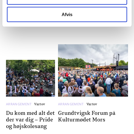
arrangementer
Afvis
SE ALLE ARRANGEMENTER
11/8
20/8
ARRANGEMENT
ARRANGEMENT
Vartov
Vartov
Du kom med alt det
Grundtvigsk Forum på
der var dig – Pride
Kulturmødet Mors
og højskolesang