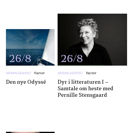
26/8
26/8
ARRANGEMENT
ARRANGEMENT
Vartov
Vartov
Den nye Odyssé
Dyr i litteraturen I –
Samtale om heste med
Pernille Stensgaard