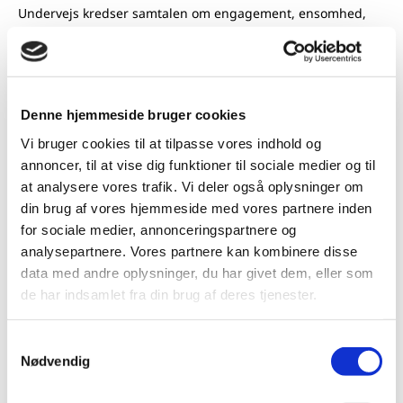
Undervejs kredser samtalen om engagement, ensomhed,
ansvar og balancen mellem aktivisme og demokratiske
rammer.
Aftenen bæres af sange, refleksioner og samtaler mellem
Anna Bjerre Johansen
, en del af alliancen Jordskred og
Denne hjemmeside bruger cookies
medlem af Folketinget (Å), samt
Lene Holm Pedersen
,
Vi bruger cookies til at tilpasse vores indhold og
professor og en af lederne af Magtudredningen 2.0.
annoncer, til at vise dig funktioner til sociale medier og til
at analysere vores trafik. Vi deler også oplysninger om
Entré inkl. en fyraftensdrink: 75 kr. / 50 kr. for studerende
din brug af vores hjemmeside med vores partnere inden
eller
medlemmer af Grundtvigsk Forum
.
for sociale medier, annonceringspartnere og
analysepartnere. Vores partnere kan kombinere disse
data med andre oplysninger, du har givet dem, eller som
de har indsamlet fra din brug af deres tjenester.
Vil du være en del af fællesskabet? Få
vores nyhedsbrev tilsendt direkte til
Samtykkevalg
Nødvendig
din indbakke.