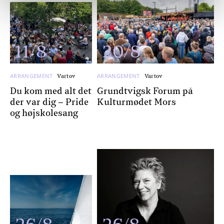
11/8
20/8
ARRANGEMENT
ARRANGEMENT
Vartov
Vartov
Du kom med alt det
Grundtvigsk Forum på
der var dig – Pride
Kulturmødet Mors
og højskolesang