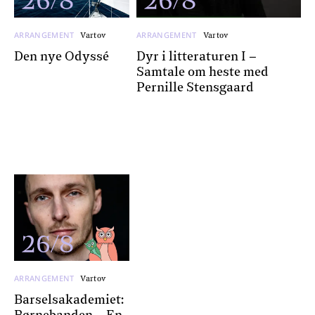
26/8
26/8
ARRANGEMENT
ARRANGEMENT
Vartov
Vartov
Den nye Odyssé
Dyr i litteraturen I –
Samtale om heste med
Pernille Stensgaard
26/8
ARRANGEMENT
Vartov
Barselsakademiet: