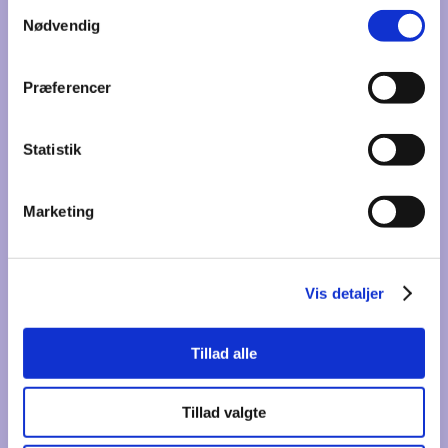
Samtykkevalg
Nødvendig
Præferencer
Oplæg til debat med Pernille Tranberg, medstifter af
DataEthics.eu
Statistik
Danmark er et af de mest digitaliserede og centraliserede
samfund i verden. Men vi spørger meget sjældent ind til,
Marketing
hvordan vi vil have vores teknologi og på hvilken måde den
skal tilpasses vores samfund.
Techgiganter som Facebook, Google og TikTok er
Vis detaljer
amerikanske og kinesiske virksomheder, der per definition
er grænseoverskridende og sætter en global dagsorden.
Men hvad betyder det for demokratiet og de værdier, vi har i
Tillad alle
Danmark og Europa? Kan man forestille sig en nordisk eller
europæisk model for teknologi, hvor vi ikke kun er brugere
Tillad valgte
og forbrugere, men medbestemmende borgere. Og er det
et nationalt eller europæisk anliggende?