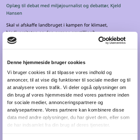
Oplæg til debat med miljøjournalist og debattør, Kjeld
Hansen
Skal vi afskaffe landbruget i kampen for klimaet,
biodiversiteten og den grønne omstilling?
Danmark er et landbrugsland, siger statsministeren, og det
ligger dybt i mange danskeres kulturelle selvforståelse at
sådan er det. Den danske natur er i høj grad knyttet til
landbruget, men selve erhvervet er i vore dage en elendig
Denne hjemmeside bruger cookies
forretning. Giver det mening at fortsætte med et af verdens
Vi bruger cookies til at tilpasse vores indhold og
mest intensive landbrug, når erhvervet igen og igen skal
annoncer, til at vise dig funktioner til sociale medier og til
have offentlig støtte for at holde sig oven vande?
at analysere vores trafik. Vi deler også oplysninger om
din brug af vores hjemmeside med vores partnere inden
(19/11 2020)
for sociale medier, annonceringspartnere og
analysepartnere. Vores partnere kan kombinere disse
data med andre oplysninger, du har givet dem, eller som
#6 Skal vi følge med den teknologiske udvikling
de har indsamlet fra din brug af deres tjenester.
– eller skal den følge med os? – med Pernille
Tranberg