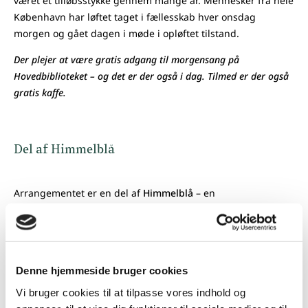
været et tilløbsstykke gennem mange år. Mennesker fra hele
København har løftet taget i fællesskab hver onsdag
morgen og gået dagen i møde i opløftet tilstand.
Der plejer at være gratis adgang til morgensang på
Hovedbiblioteket – og det er der også i dag. Tilmed er der også
gratis kaffe.
Del af Himmelblå
Arrangementet er en del af
Himmelblå
– en
sensommerfestival fyldt med debatter, koncerter,
fællessang, foredrag – og meget mere. Himmelblå afholdes
den 2. - 8. september i Vartov.
Denne hjemmeside bruger cookies
Vi bruger cookies til at tilpasse vores indhold og