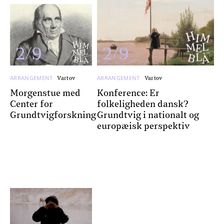
2/9
2/9
ARRANGEMENT
ARRANGEMENT
Vartov
Vartov
Morgenstue med
Konference: Er
Center for
folkeligheden dansk?
Grundtvigforskning
Grundtvig i nationalt og
europæisk perspektiv