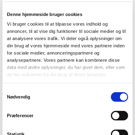
fællessang, foredrag – og meget mere. Himmelblå afholdes
den 2. - 8. september i Vartov.
Denne hjemmeside bruger cookies
Vi bruger cookies til at tilpasse vores indhold og
annoncer, til at vise dig funktioner til sociale medier og til
at analysere vores trafik. Vi deler også oplysninger om
din brug af vores hjemmeside med vores partnere inden
for sociale medier, annonceringspartnere og
analysepartnere. Vores partnere kan kombinere disse
data med andre oplysninger, du har givet dem, eller som
de har indsamlet fra din brug af deres tjenester.
Samtykkevalg
Nødvendig
Præferencer
Statistik