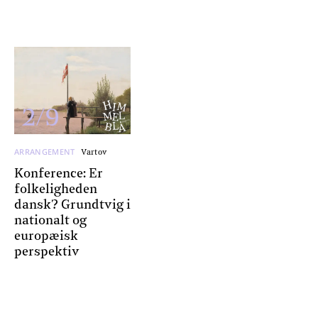
2/9
ARRANGEMENT
Vartov
Konference: Er
folkeligheden
dansk? Grundtvig i
nationalt og
europæisk
perspektiv