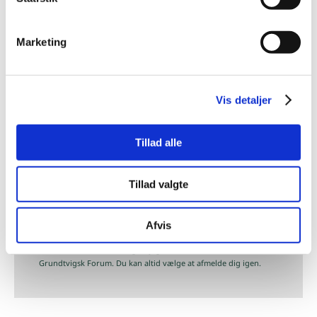
Marketing
Vis detaljer
Festivalen Himmelblå arrangeres af
Grundtvigsk Forum. Vil du vide mere
om foreningen, og være en del af
Tillad alle
fællesskabet? Få vores nyhedsbrev
tilsendt direkte til din indbakke.
Tillad valgte
TILMELD
Afvis
hej@grundtvigskforum.dk
Klik 'tilmeld' for at modtage lejlighedsvise e-mails fra
Grundtvigsk Forum. Du kan altid vælge at afmelde dig igen.