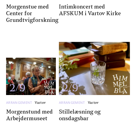
Morgenstue med
Intimkoncert med
Center for
AFSKUM i Vartov Kirke
Grundtvigforskning
2/9
2/9
ARRANGEMENT
ARRANGEMENT
Vartov
Vartov
Morgenstund med
Stillelæsning og
Arbejdermuseet
onsdagsbar