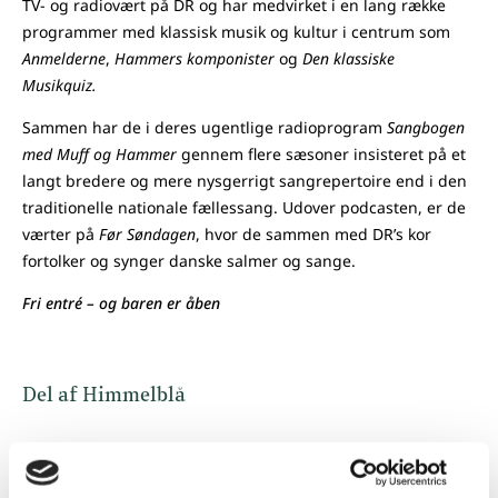
TV- og radiovært på DR og har medvirket i en lang række
programmer med klassisk musik og kultur i centrum som
Anmelderne
,
Hammers komponister
og
Den klassiske
Musikquiz.
Sammen har de i deres ugentlige radioprogram
Sangbogen
med Muff og Hammer
gennem flere sæsoner insisteret på et
langt bredere og mere nysgerrigt sangrepertoire end i den
traditionelle nationale fællessang. Udover podcasten, er de
værter på
Før Søndagen
, hvor de sammen med DR’s kor
fortolker og synger danske salmer og sange.
Fri entré – og baren er åben
Del af Himmelblå
Arrangementet er en del af
Himmelblå
– en
sensommerfestival fyldt med debatter, koncerter,