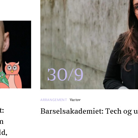
30/9
ARRANGEMENT
Vartov
t:
Barselsakademiet: Tech og 
n
ld,