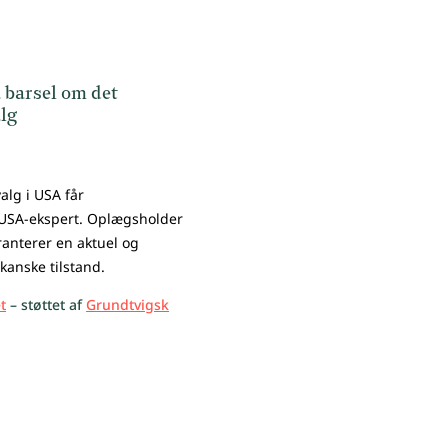
 barsel om det
lg
alg i USA får
 USA-ekspert. Oplægsholder
ranterer en aktuel og
kanske tilstand.
t
–
støttet af
Grundtvigsk