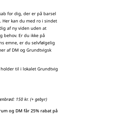
ab for dig, der er på barsel
. Her kan du med ro i sindet
dig af ny viden uden at
g behov. Er du ikke på
ns emne, er du selvfølgelig
er af DM og Grundtvigsk
older til i lokalet Grundtvig
enbrød: 150 kr. (+ gebyr)
rum og DM får 25% rabat på