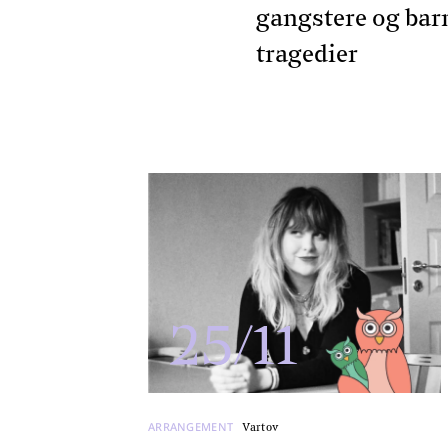
gangstere og bar
tragedier
25/11
ARRANGEMENT
Vartov