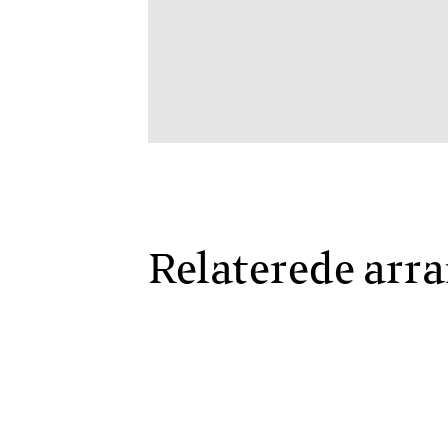
hej@grundtvigs
Relaterede arr