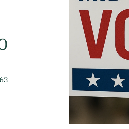
00
463