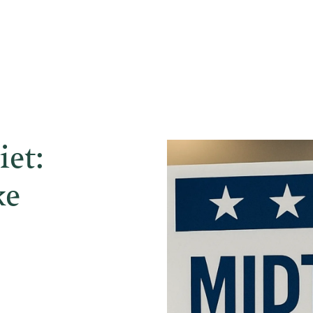
et:
ke