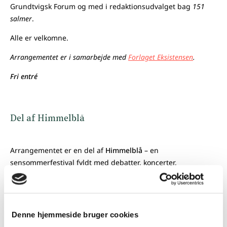
Grundtvigsk Forum og med i redaktionsudvalget bag
151
salmer
.
Alle er velkomne.
Arrangementet er i samarbejde med
Forlaget Eksistensen
.
Fri entré
Del af Himmelblå
Arrangementet er en del af
Himmelblå
– en
sensommerfestival fyldt med debatter, koncerter,
fællessang, foredrag – og meget mere. Himmelblå afholdes
den 2. - 8. september i Vartov.
Denne hjemmeside bruger cookies