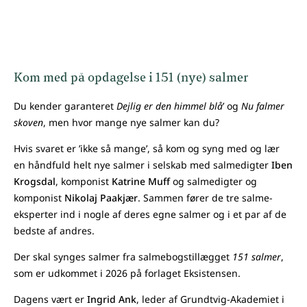
Kom med på opdagelse i 151 (nye) salmer
Du kender garanteret
Dejlig er den himmel blå
’ og
Nu falmer
skoven
, men hvor mange nye salmer kan du?
Hvis svaret er ’ikke så mange’, så kom og syng med og lær
en håndfuld helt nye salmer i selskab med salmedigter
Iben
Krogsdal
, komponist
Katrine Muff
og salmedigter og
komponist
Nikolaj Paakjær
. Sammen fører de tre salme-
eksperter ind i nogle af deres egne salmer og i et par af de
bedste af andres.
Der skal synges salmer fra salmebogstillægget
151 salmer
,
som er udkommet i 2026 på forlaget Eksistensen.
Dagens vært er
Ingrid Ank
, leder af Grundtvig-Akademiet i