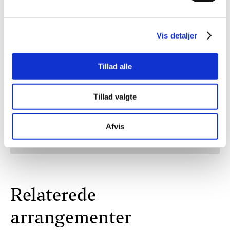
Festivalen Himmelblå arrangeres af
Grundtvigsk Forum. Vil du vide mere
Vis detaljer
om foreningen, og være en del af
fællesskabet? Få vores nyhedsbrev
tilsendt direkte til din indbakke.
Tillad alle
Tillad valgte
TILMELD
hej@grundtvigskforum.dk
Klik 'tilmeld' for at modtage lejlighedsvise e-mails fra
Afvis
Grundtvigsk Forum. Du kan altid vælge at afmelde dig igen.
Relaterede
arrangementer