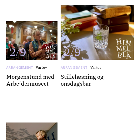
2/9
2/9
ARRANGEMENT
ARRANGEMENT
Vartov
Vartov
Morgenstund med
Stillelæsning og
Arbejdermuseet
onsdagsbar